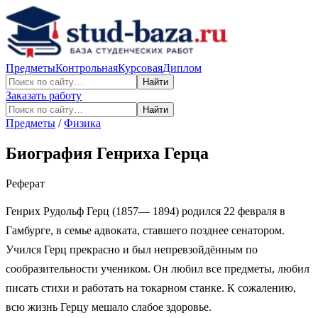
Предметы
Контрольная
Курсовая
Диплом
Найти
Заказать работу
Найти
Предметы
/
Физика
Биография Генриха Герца
Реферат
Генрих Рудольф Герц (1857— 1894) родился 22 февраля в
Гамбурге, в семье адвоката, ставшего позднее сенатором.
Учился Герц прекрасно и был непревзойдённым по
сообразительности учеником. Он любил все предметы, любил
писать стихи и работать на токарном станке. К сожалению,
всю жизнь Герцу мешало слабое здоровье.