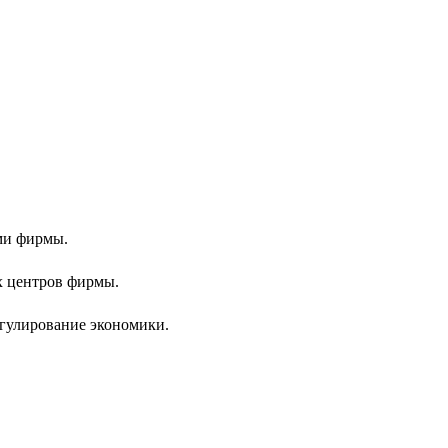
ми фирмы.
х центров фирмы.
егулирование экономики.