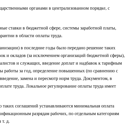
ударст­венными органами в централизованном порядке, с
ые ставки в бюджетной сфере, системы заработной платы,
рантии в области оплаты труда.
ганизации) в последние годы было передано решение таких
вок и окладов (за исключением организаций бюджетной сферы),
иалистов и служащих, введение до­плат и надбавок к тарифным
ты работы за год, определение повышенных (по срав­нению с
ведение, замена и пересмотр норм труда. Документом, в
лате труда. Ло­кальное регулирование оплаты труда имеет
ю таких соглашений устанавливаются минимальная оплата
алификационным разрядам рабочих, по отдельным категориям
т. д.