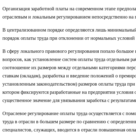
Организация заработной платы на современном этапе предполаг
отраслевым и ло­кальным регулированием непосредственно на 
В централизованном порядке определяются лишь минимальный 
порядок оплаты труда при отклонении от нормальных условий р
В сферу локального правового регулирования попало большое 
вопро­сов, как установление систем оплаты труда отдельным 
соотношение их разме­ров между отдельными категориями персо
ставкам (окладам), разработка и введение положений о премир
установленным законодательством) размеров оплаты труда при
котором фиксируются разработанные на предприятии условия оп
существенное значение для увязывания заработка с результатам
Отраслевое регулирование оплаты труда осуществляется с по
труда в отрасли в большем размере по сравнению с определен
специалистов, слу­жащих, вводится в отрасли повышенная оплат