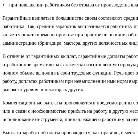
• при повышении работником без отрыва от производства ква
Гарантийные выплаты в большинстве своем составляют средний 
работника. Так, средний заработок выплачивается работнику 
является оплата времени простоя: при простое не по вине рабо
администрацию (бригадира, мастера, других должностных лиц) 
В отличие от гарантийных выплат, гарантийные доплаты работ
отра­ботанное время или за фактически изготовленную продукци
полном объеме вы­полнить свои трудовые функции. Речь идет 
работу, доплатах работникам при невыполнении ими норм выраб
высокого уровня и некоторых других.
Компенсационные выплаты производятся в предусмотренных за
или в связи с необходимостью прибыть на работу в другую мест
использование инструмента, принадле­жащего работнику, за не
Выплата заработной платы производится, как правило, в месте