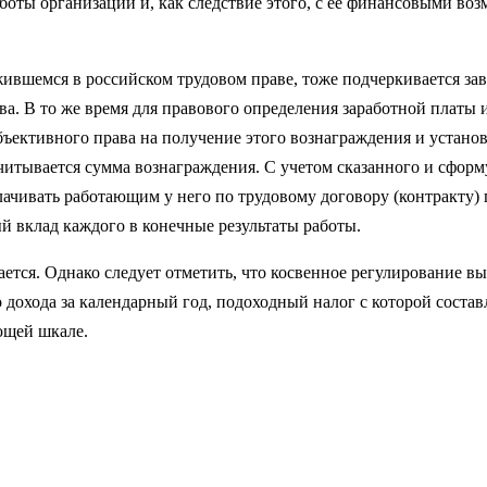
 работы организации и, как следствие этого, с ее финансовыми во
ившемся в российском трудовом праве, тоже подчеркивается зави
ва. В то же время для правового определения заработной платы 
бъективного права на получение этого вознаграждения и установ
итывается сумма вознаграждения. С учетом сказанного и сфор­м
плачивать работающим у него по трудовому договору (контракту
ый вклад каждого в конечные результаты работы.
ется. Однако следует отметить, что косвенное регулирование вы
 дохода за календарный год, подоходный налог с которой соста
ющей шкале.