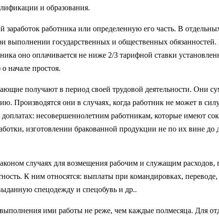
ли­фикации и образования.
заработок работника или определенную его часть. В отдельных с
при выполнении государ­ственных и общественных обязанностей.
тника оно оплачивается не ниже 2/3 тарифной ставки установлен
о начале простоя.
а­ющие получают в период своей трудовой деятельности. Они су
ю. Производятся они в случаях, когда работник не может в силу
о доплатах: несовершенно­летним работникам, которые имеют со
отки, изготовлении бракованной продукции не по их вине до дв
­коном случаях для возмещения рабочим и служащим расходов, п
ность. К ним отно­сятся: выплаты при командировках, переводе,
выданную спецодежду и спецобувь и др..
 выполнения ими работы не реже, чем каждые полмесяца. Для от