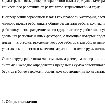
харак­тер, на связь размеров заработной платы с результатами
конкретного работника от результатов затраченного им труда.
В определении заработной платы как правовой категории, слож
личного вклада работника в общие результаты работы коллекти
работнику вознаграждение за его труд, наличие у работника су
сдельных расценок и иных факторов, с помощью которых подсч
пла­та — это вознаграждение, которое работодатель обязан вы
учитывая количество и качество затраченного ими труда, личн
Оплата труда работника максимальным размером не ограничива­
систему. Ежегодно определяется предельная сумма совокупного
берутся в более высоком процентном соотношении по нараста
1. Общие положения