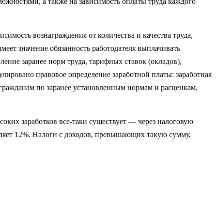
зможностями, а также на зависимость оплаты труда каждого
симость вознаграждения от количества и качества труда,
имеет значение обязанность работодателя выплачивать
ление заранее норм труда, тарифных ставок (окладов),
улировано правовое определение заработной платы: заработная
) гражданам по заранее установленным нормам и расценкам,
соких заработков все-таки существует — через нало­говую
вляет 12%. Налоги с доходов, превышающих такую сумму,