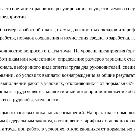
а­ет сочетание правового, регулирования, осуществляемого гос
предприятии.
размер заработной платы, схемы должностных окладов и тарифн
аботы, порядок сохра­нения и исчисления среднего заработка, га
количество вопросов оплаты труда. На уровень предприятия (ор
работникам или коллективам, определение размеров тарифных ста
нала, выбор иного вида опла­ты труда для руководителей, спец
овании, об условиях выплаты вознаграждения за общие результа
 выполнении работ в условиях, отклоняющихся от нормальных> в
латы труда является коллективный договор или положение об оп
и его трудовой деятельности.
мощью отраслевых локальных соглашений. На практике с помощь
ным федераль­ным законом, соотношение тарифных ставок по кв
а труда при работе в условиях, отклоняющихся от нормальных и 