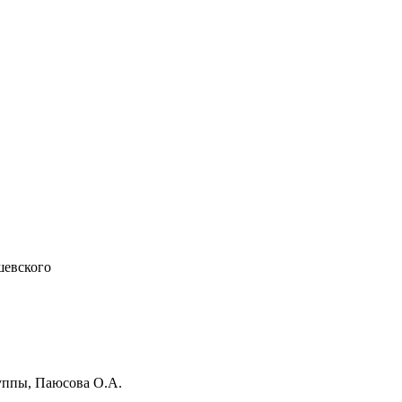
шевского
руппы, Паюсова О.А.