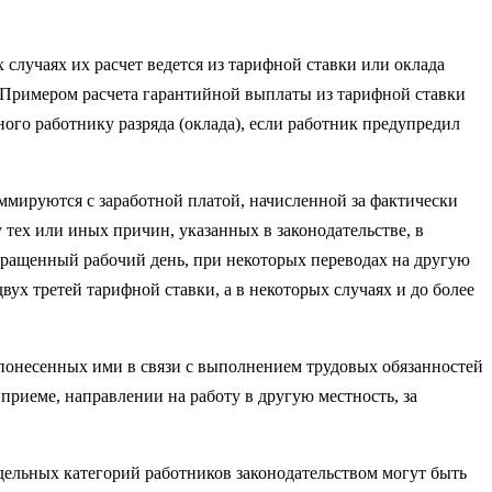
луча­ях их расчет ведется из тарифной ставки или оклада
 Примером расчета га­рантийной выплаты из тарифной ставки
ного работнику разряда (оклада), если работник предупредил
ммируются с заработной платой, начисленной за фактически
 тех или иных причин, указанных в законодательстве, в
кращенный рабочий день, при некоторых переводах на другую
ух третей тарифной ставки, а в некоторых случаях и до более
оне­сенных ими в связи с выполнением трудовых обязанностей
 приеме, направлении на работу в другую местность, за
дель­ных категорий работников законодательством могут быть