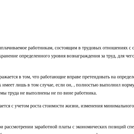
вы­плачиваемое работникам, состоящим в трудовых отношениях с
хранение определенного уровня вознаграждения за труд, для че
а­жается в том, что работающие вправе претендовать на опреде
имеет лишь в том слу­чае, если он, , полностью выполнил норму
рмы труда не выполнены не по вине работника.
ется с учетом роста стоимости жизни, изменения минимального
ри рассмотрении заработной платы с экономических позиций сп