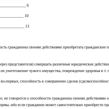
______________ 6
_____________ 10
_____________ 13
ость гражданина своими действиями приобретать гражданские пра
ерез представителя) совершать различные юридические действия:
и уничтожение чужого имущества, повреждение здоровья и т. п.
, во-первых, способность к совершению сделок (сделкоспособност
не, не говорится о способности гражданина своими действиями 
рмы, ибо если гражданин может самостоятельно приобрести прав