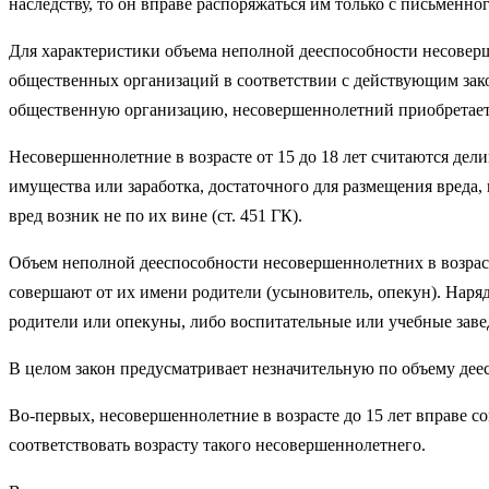
наследству, то он вправе распоряжаться им только с письменно
Для характеристики объема неполной дееспособности несоверше
общественных организаций в соответствии с действующим зако
общественную организацию, несовершеннолетний приобретает в
Несовершеннолетние в возрасте от 15 до 18 лет считаются дел
имущества или заработка, достаточного для размещения вреда,
вред возник не по их вине (ст. 451 ГК).
Объем неполной дееспособности несовершеннолетних в возрасте
совершают от их имени родители (усыновитель, опекун). Наряд
родители или опекуны, либо воспитательные или учебные заве
В целом закон предусматривает незначительную по объему дее
Во-первых, несовершеннолетние в возрасте до 15 лет вправе со
соответствовать возрасту такого несовершеннолетнего.