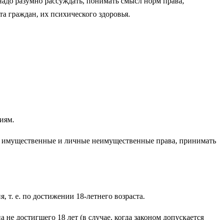
надо разумно рассуждать, понимать смысл норм права,
та граждан, их психического здоровья.
иям.
ам имущественные и личные неимущественные права, принимать
 т. е. по достижении 18-летнего возраста.
не достигшего 18 лет (в случае, когда законом допускается