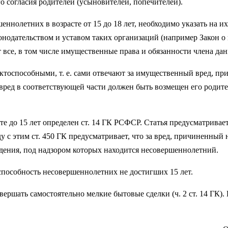
го согласия родителей (усыновителей, попечителей).
ннолетних в возрасте от 15 до 18 лет, необходимо указать на и
нодательством и уставом таких организаций (например Закон о к
се, в том числе имущественные права и обязанности члена дан
иктоспособными, т. е. сами отвечают за имущественный вред, п
 вред в соответствующей части должен быть возмещен его родите
 до 15 лет определен ст. 14 ГК РСФСР. Статья предусматривает
у с этим ст. 450 ГК предусматривает, что за вред, причиненный
дения, под надзором которых находится несовершеннолетний.
способность несовершеннолетних не достигших 15 лет.
вершать самостоятельно мелкие бытовые сделки (ч. 2 ст. 14 ГК)