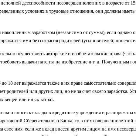
 неполной дееспособности несовершеннолетних в возрасте от 15
определенных условиях в трудовые отношения, они должны имет
 накопленным заработком (независимо от суммы), если однако о
поряжаться ими без согласия родителей (усыновителей, попечите
ятельно осуществлять авторские и изобретательские права (част
, требовать выдачи патента на изобретение и т. д. Полученным
до 18 лет выражается также в их праве самостоятельно совершать
т родителей или других лиц, но не за счет своего заработка. У
х вещей или иных затрат.
ятельно вносить вклады в кредитные учреждения и распоряжатьс
я учреждений Сберегательного Банка, то в них совершеннолетний 
на свое имя. если же вклад внесен другим лицом на имя несовер