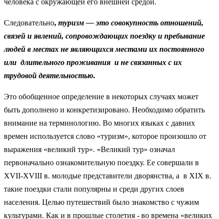
человека с окружающей его внешней средой.
Следовательно
,
туризм — это совокупность отношений,
свя
зей и явлений, сопровождающих поездку и пребывание
людей в ме
стах не являющихся местами их постоянного
или длительного про
живания и не связанных с их
трудовой деятельностью.
Это обобщенное определение в некоторых случаях может
быть дополнено и конкретизировано. Необходимо обратить
внимание на терминологию. Во многих языках с давних
времен используется слово «туризм», которое произошло от
выражения «великий тур». «Великий тур» означал
первоначально ознакомительную поездку. Ее совершали в
ХVII-XVIII в. молодые представители дворянства, а в ХIХ в.
такие поездки стали популярны и среди других слоев
населения. Целью путешествий было знакомство с чужим
культурами. Как и в прошлые столетия - во времена «великих