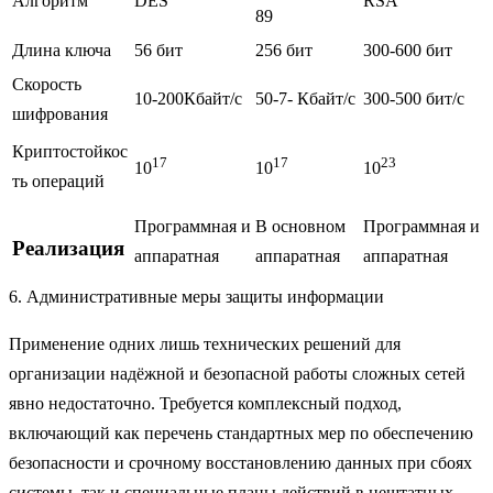
Алгоритм
DES
RSA
89
Длина ключа
56 бит
256 бит
300-600 бит
Скорость
10-200Кбайт/с
50-7- Кбайт/c
300-500 бит/c
шифрования
Криптостойкос
17
17
23
10
10
10
ть операций
Программная и
В основном
Программная и
Реализация
аппаратная
аппаратная
аппаратная
6. Административные меры защиты информации
Применение одних лишь технических решений для
организации надёжной и безопасной работы сложных сетей
явно недостаточно. Требуется комплексный подход,
включающий как перечень стандартных мер по обеспечению
безопасности и срочному восстановлению данных при сбоях
системы, так и специальные планы действий в нештатных