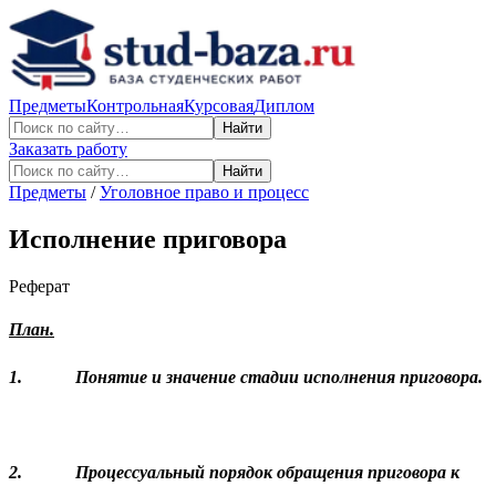
Предметы
Контрольная
Курсовая
Диплом
Найти
Заказать работу
Найти
Предметы
/
Уголовное право и процесс
Исполнение приговора
Реферат
План.
1.
Понятие и значение стадии исполнения приговора.
2.
Процессуальный порядок обращения приговора к