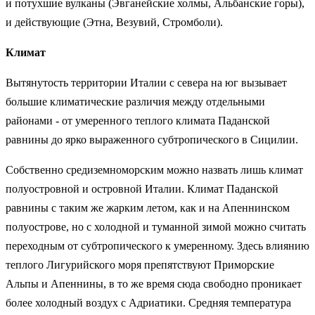
и потухшие вулканы (Эвганейские холмы, Альбанские горы),
и действующие (Этна, Везувий, Стромболи).
Климат
Вытянутость территории Италии с севера на юг вызывает
большие климатические различия между отдельными
районами - от умеренного теплого климата Паданской
равнины до ярко выраженного субтропического в Сицилии.
Собственно средиземноморским можно назвать лишь климат
полуостровной и островной Италии. Климат Паданской
равнины с таким же жарким летом, как и на Апеннинском
полуострове, но с холодной и туманной зимой можно считать
переходным от субтропического к умеренному. Здесь влиянию
теплого Лигурийского моря препятствуют Приморские
Альпы и Апеннины, в то же время сюда свободно проникает
более холодный воздух с Адриатики. Средняя температура