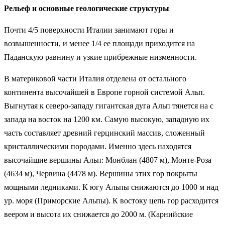
Рельеф и основные геологические структуры
Почти 4/5 поверхности Италии занимают горы и
возвышенности, и менее 1/4 ее площади приходится на
Паданскую равнину и узкие прибрежные низменности.
В материковой части Италия отделена от остального
континента высочайшей в Европе горной системой Альп.
Выгнутая к северо-западу гигантская дуга Альп тянется на с
запада на восток на 1200 км. Самую высокую, западную их
часть составляет древний герцинский массив, сложенный
кристаллическими породами. Именно здесь находятся
высочайшие вершины Альп: Монблан (4807 м), Монте-Роза
(4634 м), Червина (4478 м). Вершины этих гор покрыты
мощными ледниками. К югу Альпы снижаются до 1000 м над
ур. моря (Приморские Альпы). К востоку цепь гор расходится
веером и высота их снижается до 2000 м. (Карнийские