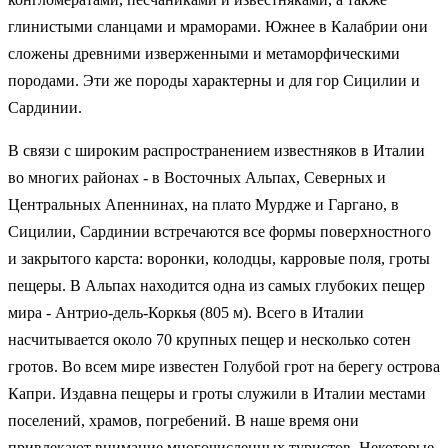
глинистыми сланцами и мраморами. Южнее в Калабрии они
сложены древними изверженными и метаморфическими
породами. Эти же породы характерны и для гор Сицилии и
Сардинии.
В связи с широким распространением известняков в Италии
во многих районах - в Восточных Альпах, Северных и
Центральных Апеннинах, на плато Мурдже и Гаргано, в
Сицилии, Сардинии встречаются все формы поверхностного
и закрытого карста: воронки, колодцы, карровые поля, гроты
пещеры. В Альпах находится одна из самых глубоких пещер
мира - Антрио-дель-Коркья (805 м). Всего в Италии
насчитывается около 70 крупных пещер и несколько сотен
гротов. Во всем мире известен Голубой грот на берегу острова
Капри. Издавна пещеры и гроты служили в Италии местами
поселений, храмов, погребений. В наше время они
привлекают внимание многочисленных туристов. Некоторые