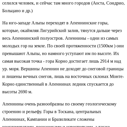
селился человек, и сейчас там много городов (Аоста, Сондрио,
Больцано и др.)
На юго-западе Альпы переходят в Апеннинские горы,
которые, окаймляя Лигурийский залив, тянутся дальше через
весь Апеннинский полуостров. Апеннины - одни из самых
молодых гор на земле. По своей протяженности (1500км ) они
превышают Альпы, но намного уступают им по высоте. Их
самая высокая точка - гора Корно достигает лишь 2914 м над
ур. моря. Вершины Апеннин не доходят до снеговой границы
и лишены вечных снегов, лишь на восточных склонах Монте-
Корно единственный в Апеннинах ледник спускается до
высоты 2690 м.
Апеннины очень разнообразны по своему геологическому
строению и рельефу. Горы в Тоскана, центральных
Апеннинах, Кампании и Бразиликате сложены
конгломератами, песчаниками и известняками, а также