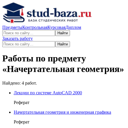
Предметы
Контрольная
Курсовая
Диплом
Найти
Заказать работу
Найти
Работы по предмету
«
Начертательная геометрия
»
Найдено:
4
работ.
Лекции по системе AutoCAD 2000
Реферат
Начертательная геометрия и инженерная графика
Реферат