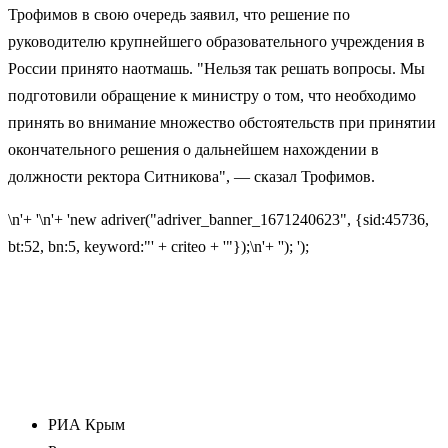
Трофимов в свою очередь заявил, что решение по
руководителю крупнейшего образовательного учреждения в
России принято наотмашь. "Нельзя так решать вопросы. Мы
подготовили обращение к министру о том, что необходимо
принять во внимание множество обстоятельств при принятии
окончательного решения о дальнейшем нахождении в
должности ректора Ситникова", — сказал Трофимов.
\n'+ '\n'+ 'new adriver("adriver_banner_1671240623", {sid:45736,
bt:52, bn:5, keyword:"' + criteo + '"});\n'+ ''); ');
РИА Крым