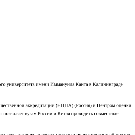
ого университета имени Иммануила Канта в Калининграде
бщественной аккредитации (НЦПА) (Россия) и Центром оценки
т позволяет вузам России и Китая проводить совместные
ва, еще активнее внедрять практико-ориентированный подход