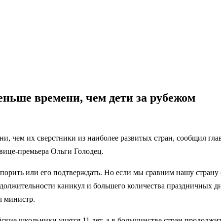
еньше времени, чем дети за рубежом
ни, чем их сверстники из наиболее развитых стран, сообщил г
вице-премьера Ольги Голодец.
 спорить или его подтверждать. Но если мы сравним нашу страну
родолжительности каникул и большего количества праздничных дн
л министр.
йские школьники учатся 11 лет, а в большинстве стран продолжит