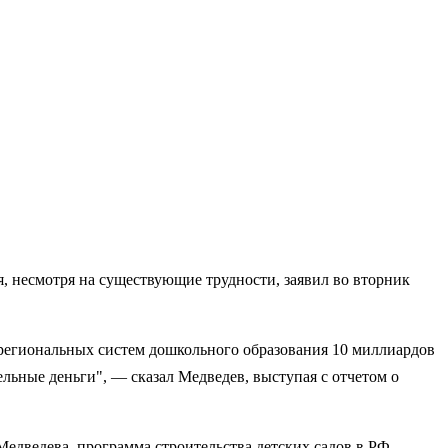
, несмотря на существующие трудности, заявил во вторник
ю региональных систем дошкольного образования 10 миллиардов
льные деньги", — сказал Медведев, выступая с отчетом о
Медведева, программа строительства детских садов в РФ