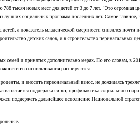
ано 788 тысяч новых мест для детей от 3 до 7 лет. "Это огромная
из лучших социальных программ последних лет. Самое главное, 
а детей, а показатель младенческой смертности снизился почти н
троительство детских садов, и в строительство перинатальных 
семей и принятых дополнительно мерах. По его словам, в 2015
зможности его использования расширяются.
роценты, и вносить первоначальный взнос, не дожидаясь трехлет
тва остается поддержка сирот, профилактика социального сирот
лжен поддержать дальнейшее исполнение Национальной стратеги
трольные.