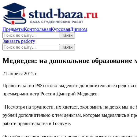
Предметы
Контрольная
Курсовая
Диплом
Найти
Заказать работу
Найти
Медведев: на дошкольное образование 
21 апреля 2015 г.
Правительство РФ готово выделить дополнительные средства 
премьер-министр России Дмитрий Медведев.
"Несмотря на трудности, их хватает, экономить на детях мы н
рублей дополнительно к тем деньгам, которые выделялись в п
работе правительства в Госдуме.
Он поблагодарил регионы за проделанную вместе с правительс