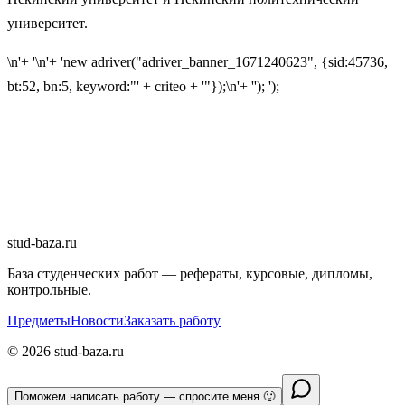
университет.
\n'+ '\n'+ 'new adriver("adriver_banner_1671240623", {sid:45736,
bt:52, bn:5, keyword:"' + criteo + '"});\n'+ ''); ');
stud-baza.ru
База студенческих работ — рефераты, курсовые, дипломы,
контрольные.
Предметы
Новости
Заказать работу
©
2026
stud-baza.ru
Поможем написать работу — спросите меня 🙂