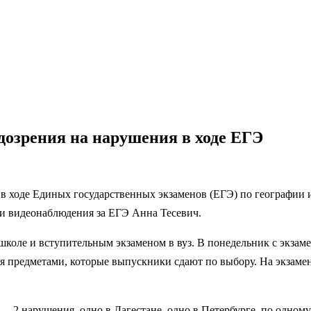
дозрения на нарушения в ходе ЕГЭ
 ходе Единых государственных экзаменов (ЕГЭ) по географии и
ии видеонаблюдения за ЕГЭ Анна Тесевич.
коле и вступительным экзаменом в вуз. В понедельник с экзаме
ся предметами, которые выпускники сдают по выбору. На экзамен
— 2 нарушения, одно в Дагестане, одно в Петербурге, по одном