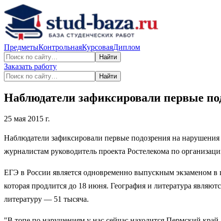
Предметы
Контрольная
Курсовая
Диплом
Найти
Заказать работу
Найти
Наблюдатели зафиксировали первые по
25 мая 2015 г.
Наблюдатели зафиксировали первые подозрения на нарушения в
журналистам руководитель проекта Ростелекома по организац
ЕГЭ в России является одновременно выпускным экзаменом в ш
которая продлится до 18 июня. География и литература являют
литературу — 51 тысяча.
"В топе по нарушениям у нас сейчас находится Пермский край 