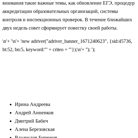
внимания такие важные темы, как обновление ЕГЭ, процедур
аккредитации образовательных организаций, системы
контроля и инспекционных проверок. В течение ближайших
двух недель совет сформирует повестку своей работы.
\n'+ '\n'+ 'new adriver("adriver_banner_1671240623", {sid:45736,
bt:52, bn:5, keyword:"' + criteo + '"});\n'+ ''); ');
Ирина Андреева
Андрей Анненков
Дмитрий Бабич
Алена Березовская
Владислав Бирюков