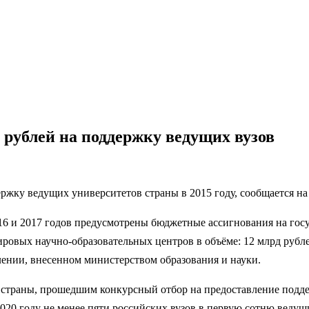
 рублей на поддержку ведущих вузов
жку ведущих университетов страны в 2015 году, сообщается на 
016 и 2017 годов предусмотрены бюджетные ассигнования на го
овых научно-образовательных центров в объёме: 12 млрд рублей
лении, внесенном министерством образования и науки.
страны, прошедшим конкурсный отбор на предоставление поддер
020 году не менее пяти российских вузов в первую сотню веду