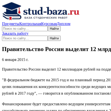
Предметы
Контрольная
Курсовая
Диплом
Найти
Заказать работу
Найти
Правительство России выделит 12 млрд
6 января 2015 г.
Правительство России выделит 12 миллиардов рублей на поддер
"В федеральном бюджете на 2015 год и на плановый период 2
целях повышения их конкурентоспособности среди ведущих мир
рублей в 2017 году", — говорится в опубликованном постанов
Финансирование будет предоставлено ведущим университетам 
способствовать решению задачи по обеспечению вхождения к 2