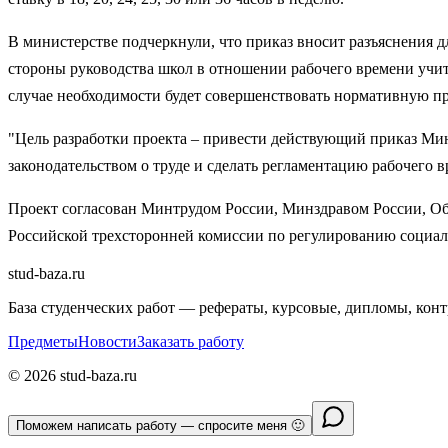
В министерстве подчеркнули, что приказ вносит разъяснения д
стороны руководства школ в отношении рабочего времени учит
случае необходимости будет совершенствовать нормативную пр
"Цель разработки проекта – привести действующий приказ Мин
законодательством о труде и сделать регламентацию рабочего 
Проект согласован Минтрудом России, Минздравом России, Об
Российской трехсторонней комиссии по регулированию социа
stud-baza.ru
База студенческих работ — рефераты, курсовые, дипломы, кон
Предметы
Новости
Заказать работу
©
2026
stud-baza.ru
Поможем написать работу — спросите меня 🙂