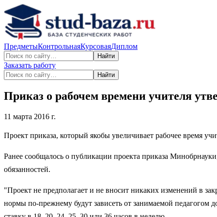
Предметы
Контрольная
Курсовая
Диплом
Найти
Заказать работу
Найти
Приказ о рабочем времени учителя утв
11 марта 2016 г.
Проект приказа, который якобы увеличивает рабочее время уч
Ранее сообщалось о публикации проекта приказа Минобрнауки,
обязанностей.
"Проект не предполагает и не вносит никаких изменений в за
нормы по-прежнему будут зависеть от занимаемой педагогом д
ставку в 18, 20, 24, 25, 30 или 36 часов в неделю.