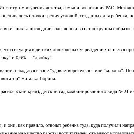
Институтом изучения детства, семьи и воспитания РАО. Методи
ценивались с точки зрения условий, созданных для ребенка, пе
ство из них за последние годы вошли в состав крупных образова
и, что ситуация в детских дошкольных учреждениях остается пр
ерку" и 0,6% — "двойку".
ании, находятся в зоне "удовлетворительно" или "хорошо". По-
авигатор" Наталья Тюрина.
(Красноярский край), детский сад комбинированного вида № 21 и
 и они, как правило, отводят ребенка туда, куда получили напр
нимание на качество работы воспитателей, отмечают исследоват