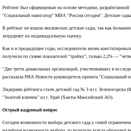
Рейтинг был сформирован на основе методики, разработанной 
"Социальный навигатор" МИА "Россия сегодня". Детские сады о
В рейтинг не вошли московские детские сады, так как большин
затрудняет их индивидуальную оценку.
Как и в предыдущие годы, исследователи вновь констатировал
получили по сумме показателей "тройку", только 2,2% — "четв
"Две трети дошкольных организаций, участвовавших в исследов
рассказала РИА Новости руководитель проекта "Социальный н
Лидерами рейтинга стали детский сад № 3 из г. Зеленогорска 
"Золотой ключик" из г. Урай (Ханты-Мансийский АО).
Острый кадровый вопрос
Сегодня возможности выбора детского сада у семей ограничены,
малейшая возможность выбора, то родители всегда обращают в