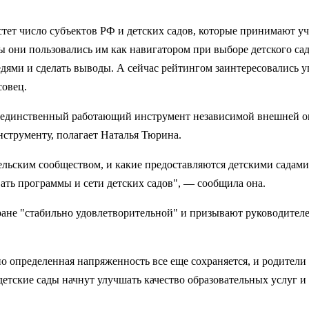
астет число субъектов РФ и детских садов, которые принимают уч
ы они пользовались им как навигатором при выборе детского са
едями и сделать выводы. А сейчас рейтингом заинтересовались 
совец.
 единственный работающий инструмент независимой внешней оце
нструменту, полагает Наталья Тюрина.
ельским сообществом, и какие предоставляются детскими садами
ать программы и сети детских садов", — сообщила она.
ране "стабильно удовлетворительной" и призывают руководителе
но определенная напряженность все еще сохраняется, и родители 
 детские сады начнут улучшать качество образовательных услуг 