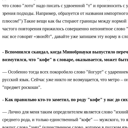
что слово "лото" надо писать с удвоенной "т" и произносить с
зрения подходы. Например, образуется от названия импортного 
плюсом!") Такие вещи как бы стирают границы между нормой и 
частого повторения прижилось совершенно непонятное слово 
нас все говорят «звонЯт", давайте уже запишем эту норму в сло
- Вспомнился скандал, когда Минобрнауки выпустило пере
возмутился, что "кофе" в словаре, оказывается, может быть
— Особенно тогда всех покоробило слово "йогурт" с ударением
русский язык. Сейчас уже никто не возмущается, что метро – он
"предмет роскоши".
- Как правильно кто-то заметил, по роду "кофе" у нас до си
— Лично для меня таким определителем является слово "ихний".
среднего рода, и только единственный "кофе" — мужского, то я
вокруг слова "заяц" (единственное слово, которое в русском 