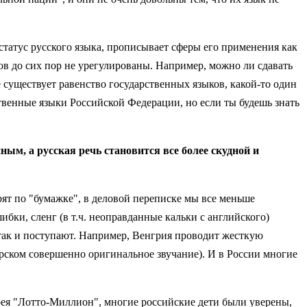
статус русского языка, прописывает сферы его применения как
ов до сих пор не урегулированы. Например, можно ли сдавать
е существует равенство государственных языков, какой-то один
твенные языки Российской Федерации, но если ты будешь знать
ым, а русская речь становится все более скудной и
ят по "бумажке", в деловой переписке мы все меньше
бки, сленг (в т.ч. неоправданные кальки с английского)
 так и поступают. Например, Венгрия проводит жесткую
рском совершенно оригинальное звучание). И в России многие
терея "Лотто-Миллион", многие российские дети были уверены,