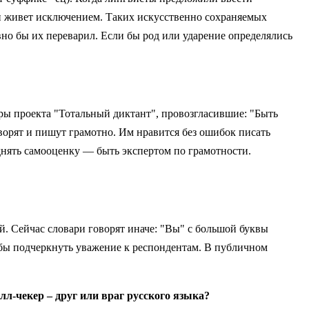
к и живет исключением. Таких искусственно сохраняемых
но бы их переварил. Если бы род или ударение определялись
оры проекта "Тотальный диктант", провозгласившие: "Быть
ворят и пишут грамотно. Им нравится без ошибок писать
однять самооценку — быть экспертом по грамотности.
й. Сейчас словари говорят иначе: "Вы" с большой буквы
обы подчеркнуть уважение к респондентам. В публичном
л-чекер – друг или враг русского языка?