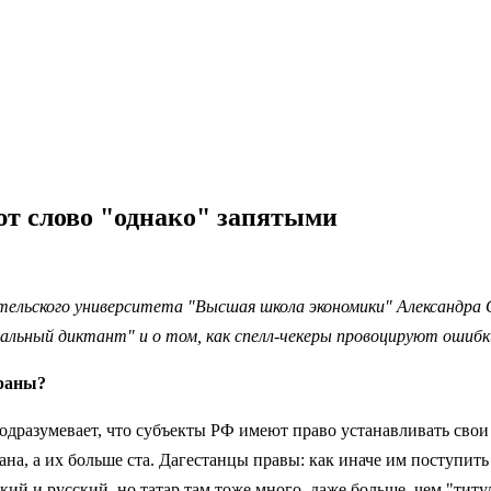
ют слово "однако" запятыми
тельского университета "Высшая школа экономики" Александра
тальный диктант" и о том, как спелл-чекеры провоцируют ошибк
траны?
одразумевает, что субъекты РФ имеют право устанавливать свои
на, а их больше ста. Дагестанцы правы: как иначе им поступит
й и русский, но татар там тоже много, даже больше, чем "титул