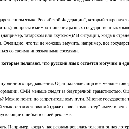
дарственном языке Российской Федерации", который закрепляет 
и т.п.), вопросы взаимоотношения разных государственных язык
 (например, татарском или якутском)? В ситуации, когда в стран
 Очевидно, что ты не можешь выучить, например, все государс
щаться со своими иноязычными соседями.
которые полагают, что русский язык остается могучим и един
е публичного предъявления. Официальные лица все меньше говор
формации, СМИ меньше следят за безупречной грамотностью. Оши
ть? Можно пойти по запретительному пути. Многие государства
 язык от заимствований (даже слово "компьютер" имеет в венге
опускающие ошибки в своей рекламе.
амять. Например, когда у нас рекламировалась телевизионная ло