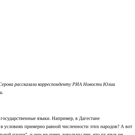
 Серова рассказала корреспонденту РИА Новости Юлии
и.
 государственные языки. Например, в Дагестане
ь в условиях примерно равной численности этих народов? А вот
ьной нации", и они не очень довольны тем, что их язык не