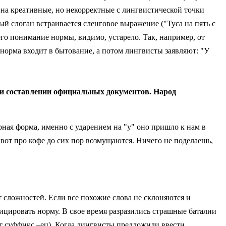
я на креативные, но некорректные с лингвистической точки
ый слоган встраивается сленговое выражение ("Туса на пять с
го понимание нормы, видимо, устарело. Так, например, от
орма входит в бытование, а потом лингвисты заявляют: "У
ри составлении официальных документов. Народ
рная форма, именно с ударением на "у" оно пришло к нам в
А вот про кофе до сих пор возмущаются. Ничего не поделаешь,
т сложностей. Если все похожие слова не склоняются и
фицировать норму. В свое время разразились страшные баталии
ют суффикс –ец). Когда лингвисты предложили ввести