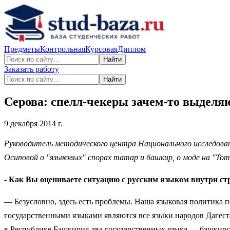
Предметы
Контрольная
Курсовая
Диплом
Найти
Заказать работу
Найти
Серова: спелл-чекеры зачем-то выделя
9 декабря 2014 г.
Руководитель методического центра Национального исследова
Осиповой о "языковых" спорах татар и башкир, о моде на "То
- Как Вы оцениваете ситуацию с русским языком внутри с
— Безусловно, здесь есть проблемы. Наша языковая политика п
государственными языками являются все языки народов Дагеста
в Республике Башкирия два государственных языка — башкирски