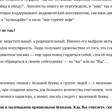
зайца в обиду!". Лингвисты никого не переубедили, и "заяц" та
оторые поддерживают академический консерватизм, сам язык дав
 в "кулинарИю" и пили "мое горячее кофе".
е не так?
 не запретительный, а разрешительный. Именно его выбрали авт
шую популярность. Люди получают удовольствие от того, что го
 Грамотное письмо — еще один повод гордиться собой, способ п
льно обращаться к своему собеседнику — на "вы" или на "Вы"…
человеку, пишем с большой буквы, к группе людей — с маленько
 при создании анкеты для большого количества участников, чт
ичного характера, а значит, писать следует с маленькой буквы.
и и маленькими прописными буквами. Как Вы считаете, спел