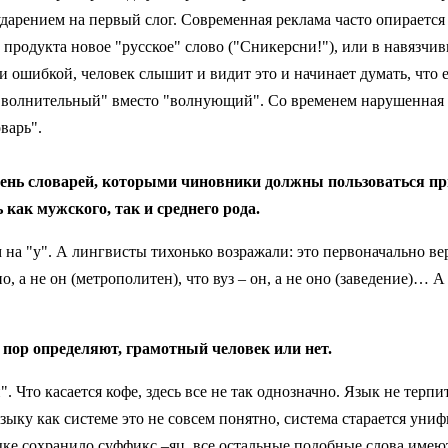
 ударением на первый слог. Современная реклама часто опираетс
продукта новое "русское" слово ("Сникерсни!"), или в навязчив
ошибкой, человек слышит и видит это и начинает думать, что е
"волнительный" вместо "волнующий". Со временем нарушенная н
варь".
чень словарей, которыми чиновники должны пользоваться п
 как мужского, так и среднего рода.
 на "у". А лингвисты тихонько возражали: это первоначально ве
о, а не он (метрополитен), что вуз – он, а не оно (заведение)… 
х пор определяют, грамотный человек или нет.
 Что касается кофе, здесь все не так однозначно. Язык не терпи
зыку как системе это не совсем понятно, система старается уни
языке сохранило суффикс –яц, все остальные подобные слова име