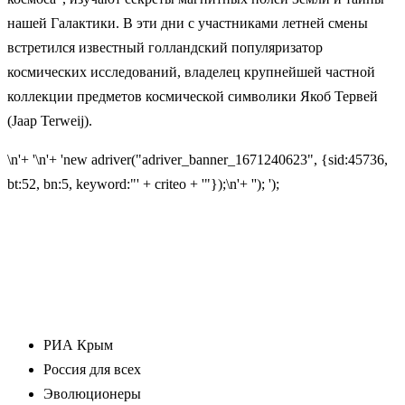
нашей Галактики. В эти дни с участниками летней смены
встретился известный голландский популяризатор
космических исследований, владелец крупнейшей частной
коллекции предметов космической символики Якоб Тервей
(Jaap Terweij).
\n'+ '\n'+ 'new adriver("adriver_banner_1671240623", {sid:45736,
bt:52, bn:5, keyword:"' + criteo + '"});\n'+ ''); ');
РИА Крым
Россия для всех
Эволюционеры