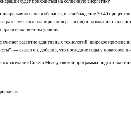
генерации будет приходиться на солнечную энергетику.
от непрерывного энергобаланса, высвобождение 30-40 процент
 стратегического планирования развития) и возможность для пот
а правительственном уровне.
считает развитие аддитивных технологий, широкое применение
сты", — сказал он, добавив, что последние годы у новаторов 
ялось заседание Совета Межвузовской программы подготовки ин
трольные.