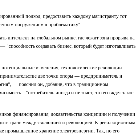
нтированный подход, предоставить каждому магистранту тот
тличным погружением в проблематику".
ть интеллект на глобальном рынке, где лежит зона прорыва на
 "способность создавать бизнес, который будет изготавливать
ть потенциальные изменения, технологические революции.
едпринимательстве две точки опоры — предприниматель и
гия", — пояснил он, добавив, что в традиционном
симость – "потребитель иногда и не знает, что его ждет такое
чников финансирования, доказательства концепции и получении
водить грань между эволюцией и революцией. К революционным
кже промышленное хранение электроэнергии. Так, по его