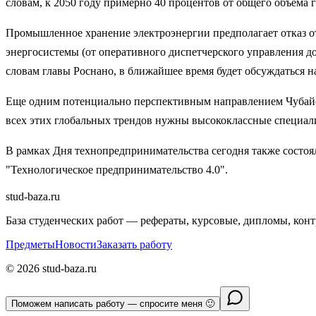
словам, к 2050 году примерно 40 процентов от общего объема 
Промышленное хранение электроэнергии предполагает отказ 
энергосистемы (от оперативного диспетчерского управления до
словам главы Роснано, в ближайшее время будет обсуждаться н
Еще одним потенциально перспективным направлением Чубайс 
всех этих глобальных трендов нужны высококлассные специали
В рамках Дня технопредпринимательства сегодня также состо
"Технологическое предпринимательство 4.0".
stud-baza.ru
База студенческих работ — рефераты, курсовые, дипломы, кон
Предметы
Новости
Заказать работу
©
2026
stud-baza.ru
Поможем написать работу — спросите меня 🙂