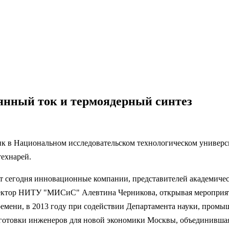
оянный ток и термоядерный синтез
ик в Национальном исследовательском технологическом универ
технарей.
т сегодня инновационные компании, представителей академическ
ректор НИТУ "МИСиС" Алевтина Черникова, открывая мероприяти
времени, в 2013 году при содействии Департамента науки, пром
 подготовки инженеров для новой экономики Москвы, объедин