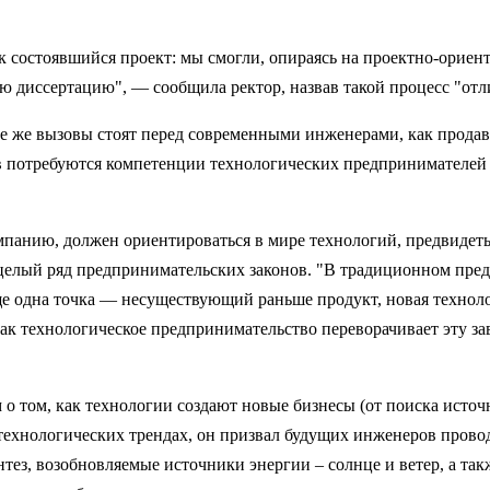
ак состоявшийся проект: мы смогли, опираясь на проектно-орие
ую диссертацию", — сообщила ректор, назвав такой процесс "о
е же вызовы стоят перед современными инженерами, как продава
ов потребуются компетенции технологических предпринимателей —
омпанию, должен ориентироваться в мире технологий, предвиде
т целый ряд предпринимательских законов. "В традиционном пр
ще одна точка — несуществующий раньше продукт, новая техноло
к технологическое предпринимательство переворачивает эту зави
 о том, как технологии создают новые бизнесы (от поиска исто
х технологических трендах, он призвал будущих инженеров про
тез, возобновляемые источники энергии – солнце и ветер, а та