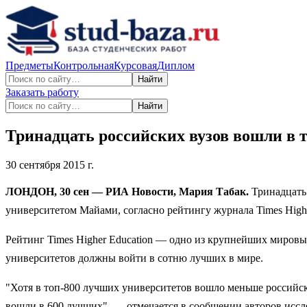
Предметы
Контрольная
Курсовая
Диплом
Найти
Заказать работу
Найти
Тринадцать российских вузов вошли в 
30 сентября 2015 г.
ЛОНДОН, 30 сен — РИА Новости, Мария Табак.
Тринадцать 
университетом Майами, согласно рейтингу журнала Times Higher
Рейтинг Times Higher Education — одно из крупнейших мировых
университетов должны войти в сотню лучших в мире.
"Хотя в топ-800 лучших университетов вошло меньше российск
вошли в 600 лучших", — отмечается в сообщении авторов иссл