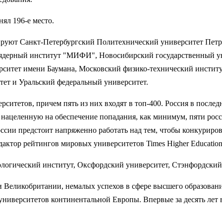
ял 196-е место.
ируют Санкт-Петербургский Политехнический университет Петра
ядерный институт "МИФИ", Новосибирский государственный ун
рситет имени Баумана, Московский физико-технический инстит
тет и Уральский федеральный университет.
верситетов, причем пять из них входят в топ-400. Россия в пос
, нацеленную на обеспечение попадания, как минимум, пяти росс
ии предстоит напряженно работать над тем, чтобы конкурирова
дактор рейтингов мировых университетов Times Higher Educatio
ологический институт, Оксфордский университет, Стэнфордский
еликобритании, немалых успехов в сфере высшего образования
университетов континентальной Европы. Впервые за десять лет