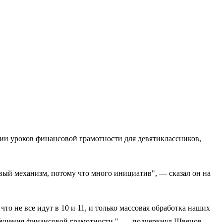
и уроков финансовой грамотности для девятиклассников,
ый механизм, потому что много инициатив", — сказал он на
то не все идут в 10 и 11, и только массовая обработка наших
бучения финансовой грамотности ", — подчеркнул Швецов.