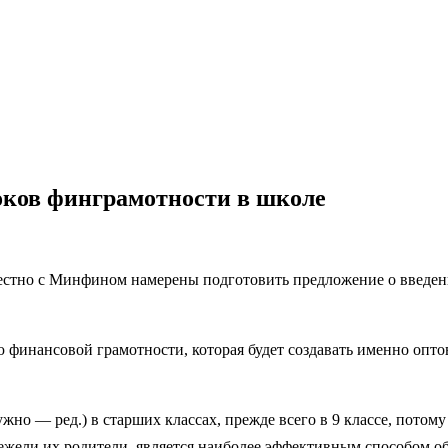
оков финграмотности в школе
стно с Минфином намерены подготовить предложение о введени
финансовой грамотности, которая будет создавать именно оптов
о — ред.) в старших классах, прежде всего в 9 классе, потому ч
ежели их родители, является наиболее эффективным способом о