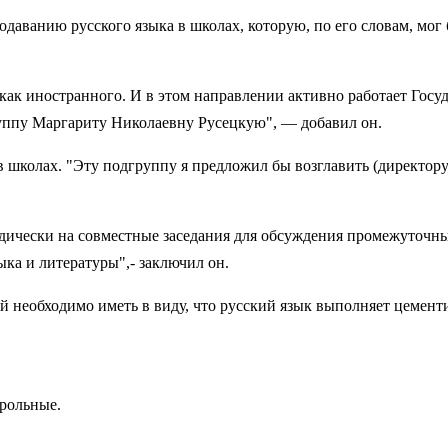
аванию русского языка в школах, которую, по его словам, мог 
 как иностранного. И в этом направлении активно работает Гос
руппу Маргариту Николаевну Русецкую", — добавил он.
в школах. "Эту подгруппу я предложил бы возглавить (директор
иодически на совместные заседания для обсуждения промежуточн
ка и литературы",- заключил он.
й необходимо иметь в виду, что русский язык выполняет цемен
трольные.