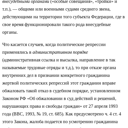
внесудеб­ными органами
(«особые совещания», «тройки» и
т.п.), — общими или военными судами среднего звена,
действующими на территории того субъекта Федерации, где в
свое время функционировали такого рода внесудебные
органы.
Что касается случаев, когда политические репрессии
применялись в
ад­министративном порядке
(административная ссылка и высылка, направле­ние в так
называемые трудовые отряды и т.д.), то при отказе органа
внут­ренних дел в признании конкретного гражданина
жертвой политических репрессий этот гражданин вправе
обжаловать такой отказ в судебном по­рядке, установленном
Законом РФ «Об обжаловании в суд действий и ре­шений,
нарушающих права и свободы граждан» от 27 апреля 1993
года (ВВС, 1993, № 19, ст. 685). Как предусмотрено ч. 4 ст. 4
этого Закона, жа­лоба подается по усмотрению гражданина