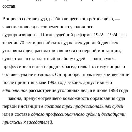
состав.
Вопрос о составе суда, разбирающего конкретное дело, —
явление но­вое для современного уголовного
судопроизводства. После судебной ре­формы 1922—1924 гг. в
течение 70 лет в российских судах всех уровней для всех
уголовных дел, рассматривавшихся по первой инстанции,
сущест­вовал стандартный «набор» судей — один судья-
профессионал и два на­родных заседателя. Поэтому вопрос о
составе суда не возникал. Он приоб­рел практическое звучание
после принятия в мае 1992 года закона, допус­тившего
единоличное
рассмотрение уголовных дел, а в июле 1993 года
— закона, предусмотревшего возможность образования суда
первой инстан­ции
в составе трех профессиональных судей
или в составе
одного профес­сионального судьи и двенадцати
присяжных заседателей.