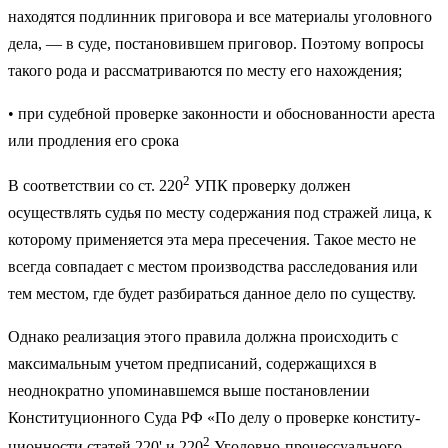
находятся подлинник пригово­ра и все материалы уголовного
дела, — в суде, постановившем приговор. Поэтому вопросы
такого рода и рассматриваются по месту его нахождения;
• при судебной проверке законности и обоснованности ареста
или продления его срока
2
В соответствии со ст. 220
УПК проверку должен
осуществлять судья по месту содержания под стражей лица, к
которому применяется эта мера пре­сечения. Такое место не
всегда совпадает с местом производства расследо­вания или
тем местом, где будет разбираться данное дело по существу.
Однако реализация этого правила должна происходить с
максимальным учетом предписаний, содержащихся в
неоднократно упоминавшемся выше постановлении
Конституционного Суда РФ «По делу о проверке конститу­
2
ционности статей 220' и 220
Уголовно-процессуального