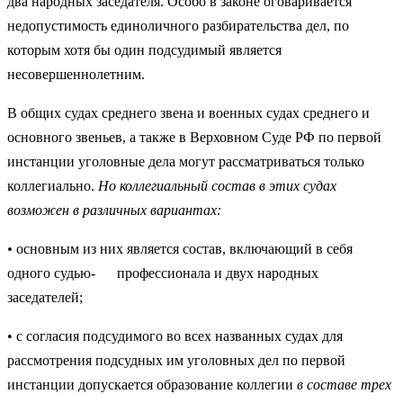
два народных заседателя. Особо в законе оговаривается
недопустимость едино­личного разбирательства дел, по
которым хотя бы один подсудимый явля­ется
несовершеннолетним.
В общих судах среднего звена и военных судах среднего и
основного звеньев, а также в Верховном Суде РФ по первой
ин­станции уголовные дела могут рассматриваться только
коллегиально.
Но коллегиальный состав в этих судах
возможен в различных вариантах:
•
основным из них является состав, включающий в себя
одного су­дью- профессионала и двух народных
заседателей;
• с согласия подсудимого во всех названных судах для
рассмотре­ния подсудных им уголовных дел по первой
инстанции допускается образование коллегии
в составе трех