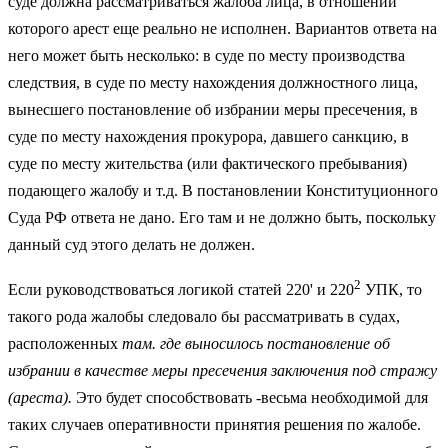
суде должна рассматриваться жалоба лица, в отношении
которого арест еще реально не исполнен. Вари­антов ответа на
него может быть несколько: в суде по месту производства
следствия, в суде по месту нахождения должностного лица,
вынесшего по­становление об избрании меры пресечения, в
суде по месту нахождения прокурора, давшего санкцию, в
суде по месту жительства (или фактическо­го пребывания)
подающего жалобу и т.д. В постановлении Конституцион­ного
Суда РФ ответа не дано. Его там и не должно быть, поскольку
данный суд этого делать не должен.
2
Если руководствоваться логикой статей 220' и 220
УПК, то
такого рода жалобы следовало бы рассматривать в судах,
расположенных
там. где вы­носилось постановление об
избрании в качестве меры пресечения заключе­ния под стражу
(ареста).
Это будет способствовать -весьма необходимой для
таких случаев оперативности принятия решения по жалобе.