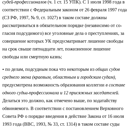
судей-профессионалов
(ч. 1 ст. 15 УПК). С 1 июля 1998 года в
соответствии с Федеральным законом от 26 февраля 1997 года
(СЗ РФ, 1997, № 9, ст. 1027) в таком составе должны
рассматриваться в обязательном порядке (независимо от со­
гласия подсудимого) все уголовные дела о преступлениях, за
совер­шение которых УК предусматривает лишение свободы
на срок свы­ше пятнадцати лет, пожизненное лишение
свободы или смертную казнь;
• по делам, подсудным пока что некоторым из
общих судов
среднего звена (краевым, областным и городским судам),
предусмотрена воз­можность образования коллегии
в составе
одного судьи-профессионала и 12 присяжных заседателей.
Делаться это должно, как отмечено выше, по ходатайству
обвиняемого. В соот­ветствии с постановлением Верховного
Совета РФ о порядке введе­ния в действие Закона от 16 июля
1993 года (ВВС, 1993, № 33, ст. 1314) в таком составе суды