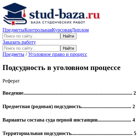
Предметы
Контрольная
Курсовая
Диплом
Найти
Заказать работу
Найти
Предметы
/
Уголовное право и процесс
Подсудность в уголовном процессе
Реферат
Введение....................................................................................... 2
Предметная (родовая) подсудность........................................ 2
Варианты состава суда первой инстанции........................... 4
Территориальная подсудность................................................. 5