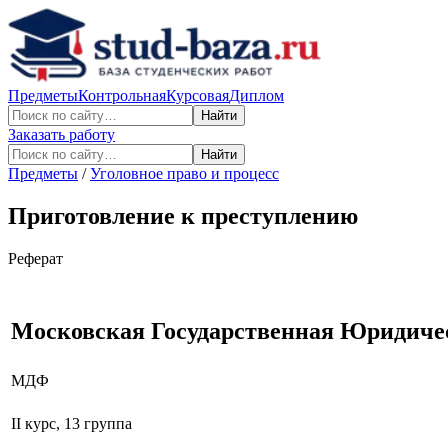
Предметы
Контрольная
Курсовая
Диплом
Найти
Заказать работу
Найти
Предметы
/
Уголовное право и процесс
Приготовление к преступлению
Реферат
Московская Государственная Юридиче
МДФ
II курс, 13 группа