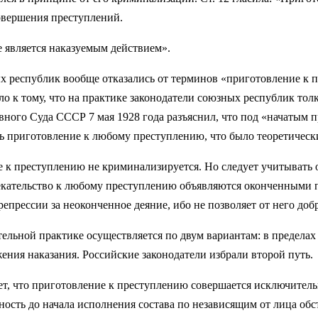
совершения преступлений.
е является наказуемым действием».
х республик вообще отказались от терминов «приготовление к 
о к тому, что на практике законодатели союзных республик толк
ного Суда СССР 7 мая 1928 года разъяснил, что под «начатым 
ь приготовление к любому преступлению, что было теоретичес
 к преступлению не криминализируется. Но следует учитывать
трекательство к любому преступлению объявляются оконченными 
репрессии за неоконченное деяние, ибо не позволяет от него доб
ельной практике осуществляется по двум вариантам: в пределах
ения наказания. Российские законодатели избрали второй путь.
ет, что приготовление к преступлению совершается исключител
ость до начала исполнения состава по независящим от лица обс