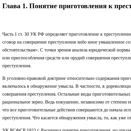
Глава 1. Понятие приготовления к пре
Часть 1 ст. 30 УК РФ определяет приготовление к преступлен
сговор на совершение преступления либо иное умышленное соз
обстоятельствам». С точки зрения анализа юридической нормы
или приспособления средств или орудий совершения преступл
преступления.
В уголовно-правовой доктрине относительно содержания приг
включалось в обнаружение умысла. В частности, в дореволюци
совершения преступления. Остальные виды приготовительных д
рациональное зерно. Ведь покушение, независимо от степени е
что все приготовительные действия совершаются до начала ис
преступления. Что касается обнаружения умысла, то, как уже о
УК РСФСР 1922 г. Расширил понятие приготовления, но отказа