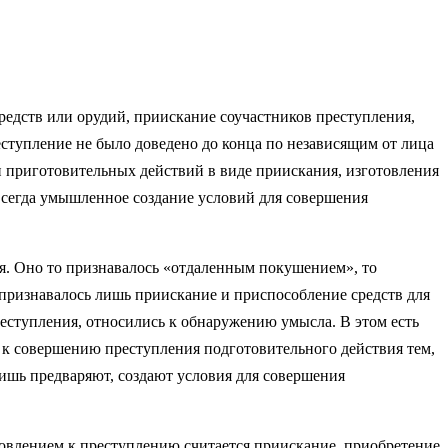
редств или орудий, приискание соучастников преступления,
ступление не было доведено до конца по независящим от лица
и приготовительных действий в виде приискания, изготовления
всегда умышленное создание условий для совершения
я. Оно то признавалось «отдаленным покушением», то
 признавалось лишь приискание и приспособление средств для
еступления, относились к обнаружению умысла. В этом есть
о к совершению преступления подготовительного действия тем,
лишь предваряют, создают условия для совершения
товлением к преступлению считается приискание, приобретение