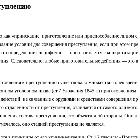
ступлению
ию как «приискание, приготовление или приспособление лицом с
дание условий для совершения преступления, если при этом пре
 это определение специфично — оно начинается с конкретизаци
ения. Следовательно, любые приготовительные действия — это 
отовления к преступлению существовало множество точек зрени
онном уголовном праве (ст.7 Уложения 1845 г.) приготовлением
ействий, не связанные с орудиями и средствами совершения пр
го отдаленности от преступления, отличается от самого близког
полнения состава преступления, его объективной стороны. Они 
тмечалось, оно стадией преступления не является.
лся в принципе от его криминализации. Ст. 12 гласила: «Приго