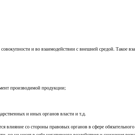
в совокупности и во взаимодействии с внешней средой. Такое в
имент производимой продукции;
арственных и иных органов власти и т.д.
тся влияние со стороны правовых органов в сфере обязательног
и, но не несет в себе негативного воздействия и снижения рез