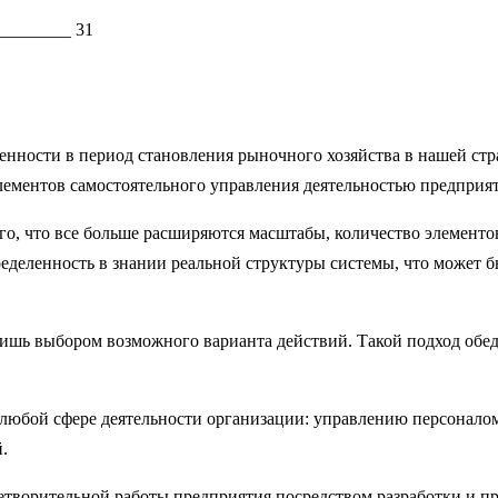
________ 31
нности в период становления рыночного хозяйства в нашей стра
 элементов самостоятельного управления деятельностью предприя
го, что все больше расширяются масштабы, количество элементо
деленность в знании реальной структуры системы, что может б
.
ишь выбором возможного варианта действий. Такой подход обед
 любой сфере деятельности организации: управлению персонал
.
етворительной работы предприятия посредством разработки и п