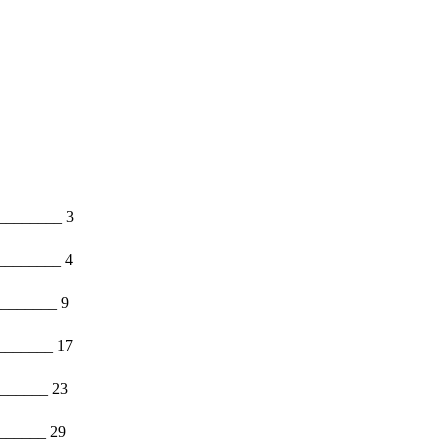
________ 3
________ 4
_______ 9
_______ 17
______ 23
______ 29