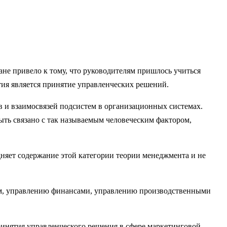
не привело к тому, что руководителям пришлось учиться
тия является принятие управленческих решений.
в и взаимосвязей подсистем в организационных системах.
ыть связано с так называемым человеческим фактором,
няет содержание этой категории теории менеджмента и не
ом, управлению финансами, управлению производственными
ринятия управленческого решения в сфере маркетинговой