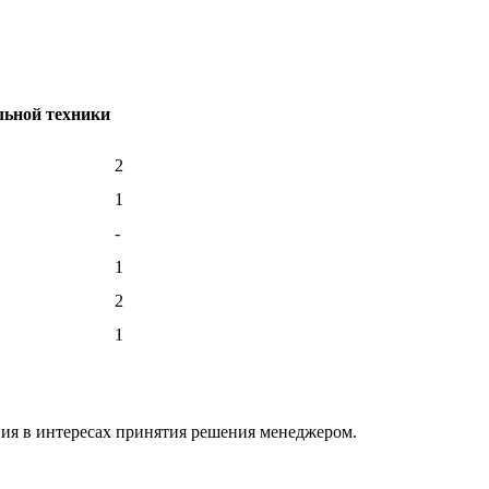
льной техники
2
1
-
1
2
1
ния в интересах принятия решения менеджером.