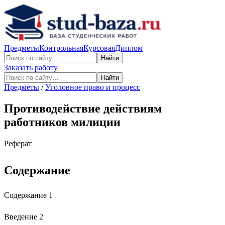
Предметы
Контрольная
Курсовая
Диплом
Найти
Заказать работу
Найти
Предметы
/
Уголовное право и процесс
Противодействие действиям
работников милиции
Реферат
Содержание
Содержание 1
Введение 2