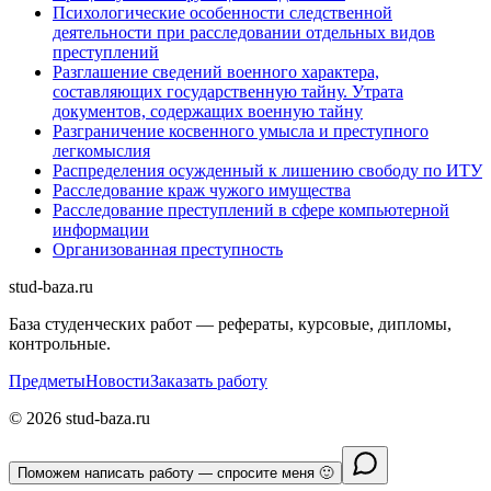
Психологические особенности следственной
деятельности при расследовании отдельных видов
преступлений
Разглашение сведений военного характера,
составляющих государственную тайну. Утрата
документов, содержащих военную тайну
Разграничение косвенного умысла и преступного
легкомыслия
Распределения осужденный к лишению свободу по ИТУ
Расследование краж чужого имущества
Расследование преступлений в сфере компьютерной
информации
Организованная преступность
stud-baza.ru
База студенческих работ — рефераты, курсовые, дипломы,
контрольные.
Предметы
Новости
Заказать работу
©
2026
stud-baza.ru
Оставьте заявку и сдайте на отлично 🥳