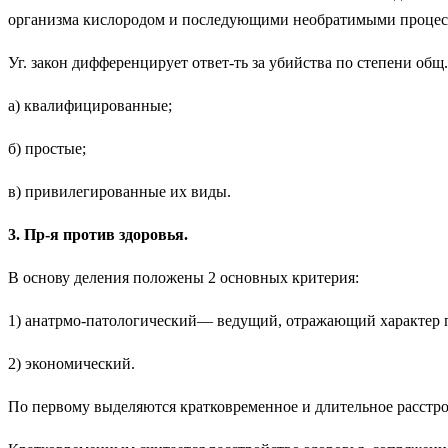
организма кис­лородом и последующими необратимыми процесс
Уг. закон дифференцирует от­вет-ть за убийства по степени общ.
а) ква­лифицированные;
б) простые;
в) привиле­гированные их виды.
3. Пр-я против здоровья.
В основу деления положе­ны 2 основных критерия:
1) анатрмо-патологический— ведущий, отражающий характер п
2) экономический.
По первому выделяются кратковременное и длительное расстрой