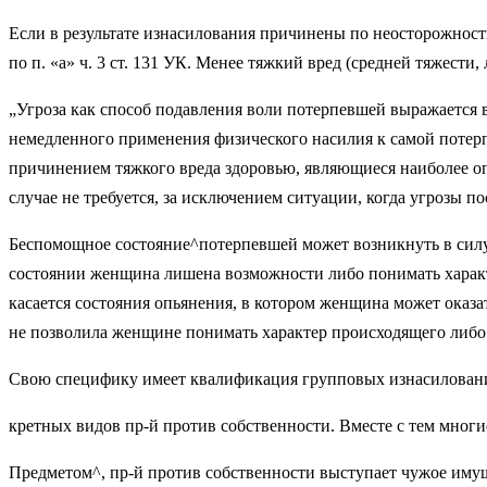
Если в результате изнасилования при­чинены по неосторожност
по п. «а» ч. 3 ст. 131 УК. Менее тяжкий вред (сред­ней тяжести
„Угроза как способ подавления воли по­терпевшей выражается
немедленно­го применения физического насилия к са­мой потер
причинением тяж­кого вреда здоровью, являющиеся наибо­лее оп
случае не требуется, за исключением ситуации, когда угрозы п
Беспомощное состояние^потерпевшей может возникнуть в силу ма
состоянии жен­щина лишена возможности либо понимать характе
касается состояния опьяне­ния, в котором женщина может оказа
не позволила женщине понимать харак­тер происходящего либо 
Свою специфику имеет квалификация групповых изнасилований,
кретных видов пр-й против соб­ственности. Вместе с тем многи
Предметом^, пр-й против соб­ственности выступает чужое имущ