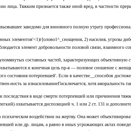
ии лица. Тяжким признается также иной вред, в частности преры
 вызвавшее заведомо для виновного полную утрату профессиона
анных элементов'<1)г[олово1^_снощения, 2) наси­лия, угрозы д
юдается эле­мент добровольности половой связи, вза­имного сог
упомянутых состав­ных частей, характеризующих объектив­ную с
охватываются и конечная цель пр-я — половое сношение с женщи
го состояния потерпевшей'. Если в качестве__способов достижен
твен-ность за изнасилованиеГисключается, хотя аморальность та
и последствия в виде смерти потерпевшей или причине­ния тяжк
, легкий) охватывается дис­позицией ч. 1 или 2 ст. 131 и дополни
 в психическом воздействии на жертву. Она может объ­ективиро
певшей или др. лицам, а равно в иных угрожающих актах поведе­