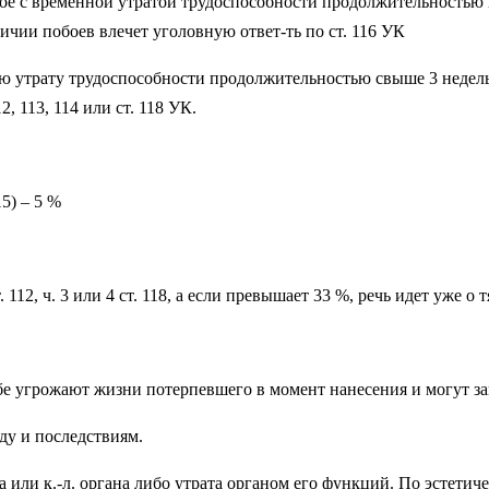
ое с временной утратой трудоспособности продолжитель­ностью н
личии побоев влечет уголовную ответ-ть по ст. 116 УК
 утрату тру­доспособности продолжительностью свыше 3 недель.
, 113, 114 или ст. 118 УК.
5) – 5 %
12, ч. 3 или 4 ст. 118, а если превышает 33 %, речь идет уже о тя
 себе угрожают жизни потерпевшего в момент нанесения и могут з
ду и последствиям.
ха или к.-л. органа либо утрата органом его функций. По эстети