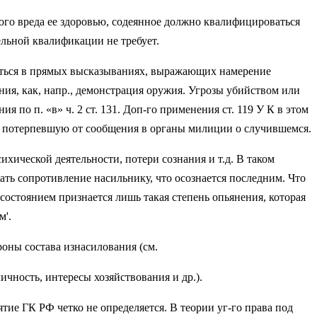
ого вреда ее здоровью, содеян­ное должно квалифицироваться
­тельной квалификации не требует.
ваться в прямых высказывани­ях, выражающих намерение
ния, как, напр., демонстрация оружия. Угрозы убийством или
 по п. «в» ч. 2 ст. 131. Доп-го применения ст. 119 У К в этом
ечь потерпевшую от сообщения в органы милиции о слу­чившемся.
ихической деятельности, потери сознания и т.д. В таком
ь сопро­тивление насильнику, что осознается по­следним. Что
 состоянием признается лишь такая степень опьянения, которая
м'.
оны состава изнасилования (см.
чность, интересы хозяй­ствования и др.).
тие ГК РФ четко не определяется. В теории уг-го права под