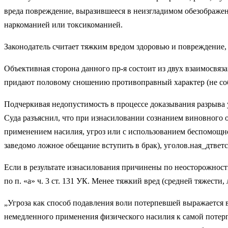
вреда по­вреждение, выразившееся в неизгладимом обезображен
наркоманией или токсикоманией.
Законодатель считает тяжким вредом здоровью и повреждение,
Объективная сторона данного пр-я состоит из двух взаимосвяз
придают половому сношению противо­правный характер (не собл
Подчеркивая недопустимость в процессе доказывания разрыва 
Суда разъяснил, что при изнасиловании созна­нием виновного 
применением насилия, угроз или с использованием бес­помощно
заведомо ложное обещание вступить в брак), уголов.ная_дтветс
Если в результате изнасилования при­чинены по неосторожност
по п. «а» ч. 3 ст. 131 УК. Менее тяжкий вред (сред­ней тяжести
„Угроза как способ подавления воли по­терпевшей выражается
немедленно­го применения физического насилия к са­мой потер