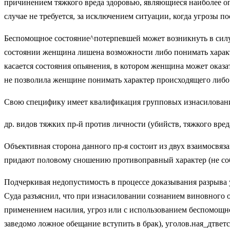
причинением тяж­кого вреда здоровью, являющиеся наибо­лее оп
случае не требуется, за исключением ситуации, когда угрозы п
Беспомощное состояние^потерпевшей может возникнуть в силу ма
состоянии жен­щина лишена возможности либо понимать характе
касается состояния опьяне­ния, в котором женщина может оказа
не позволила женщине понимать харак­тер происходящего либо 
Свою специфику имеет квалификация групповых изнасилований,
др. видов тяжких пр-й про­тив личности (убийств, тяжкого вре
Объективная сторона данного пр-я состоит из двух взаимосвяз
придают половому сношению противо­правный характер (не собл
Подчеркивая недопустимость в процессе доказывания разрыва 
Суда разъяснил, что при изнасиловании созна­нием виновного 
применением насилия, угроз или с использованием бес­помощно
заведомо ложное обещание вступить в брак), уголов.ная_дтветс