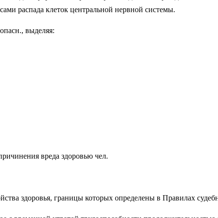
ами распада клеток центральной нервной системы.
опасн., выделяя:
ричинения вреда здоровью чел.
­ства здоровья, границы которых опреде­лены в Правилах судебн