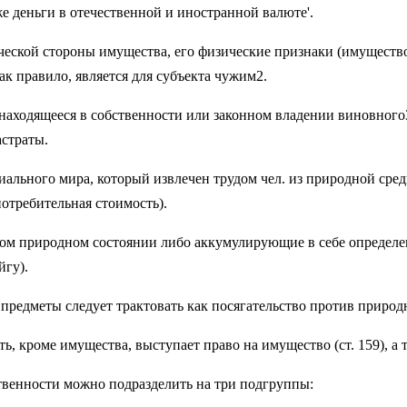
 деньги в оте­чественной и иностранной валюте'.
ской стороны имущества, его физические признаки (имущество з
ак правило, является для субъекта чужим2.
ходящееся в соб­ственности или законном владении винов­ного3,
астраты.
ального мира, который извлечен трудом чел. из природной среды
отребительная сто­имость).
ном природном состоянии либо аккумулирующие в себе определен
йгу).
редметы сле­дует трактовать как посягательство про­тив природн
, кроме имущест­ва, выступает право на имущество (ст. 159), а т
твеннос­ти можно подразделить на три подгруп­пы: