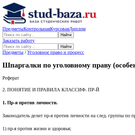
Предметы
Контрольная
Курсовая
Диплом
Найти
Заказать работу
Найти
Предметы
/
Уголовное право и процесс
Шпаргалки по уголовному праву (особе
Реферат
2. ПОНЯТИЕ И ПРАВИЛА КЛАССИФ. ПР-Й
1. Пр-я против личности.
Законодатель делит пр-я против личности на след. группы по п
1) пр-я против жизни и здоровья;