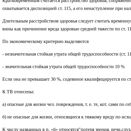
Кратковременным считается расстройст­во здоровья, сопряженн
охватывается диспозицией ст. 115, а его ненаступление при на
Длительным расстройством здоровья следует считать временную
вины как причинение вреда здо­ровью средней тяжести по ст. 112
По экономическому крите­рию выделяются
- незначительная стойкая утрата общей трудоспособности (ст. 11
- значительная стойкая утрата общей трудоспособности 10 %
Если она не превышает 30 %, соде­янное квалифицируется по ст. 1
К ТВ отнесены:
а) опасные для жизни чел. повреждения, т. е. те, кот. сами по
б) не опасные для жизни, относящиеся к тяжкому вреду по исхо
К числу названных в п. «б» относятся"потеря зрения, речи,слу