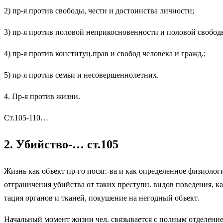
2) пр-я против свободы, чести и досто­инства личности;
3) пр-я против половой неприкосновенности и половой свобод
4) пр-я про­тив конституц.прав и свобод чело­века и гражд.;
5) пр-я про­тив семьи и несовершеннолетних.
4. Пр-я против жизни.
Ст.105-110…
2. Убийство-… ст.105
Жизнь как объект пр-го посяг.-ва и как определенное физиоло
отграничения убийства от та­ких преступн. видов поведения, к
тация органов и тканей, покушение на негодный объект.
Начальный момент жизни чел. свя­зывается с полным отделени