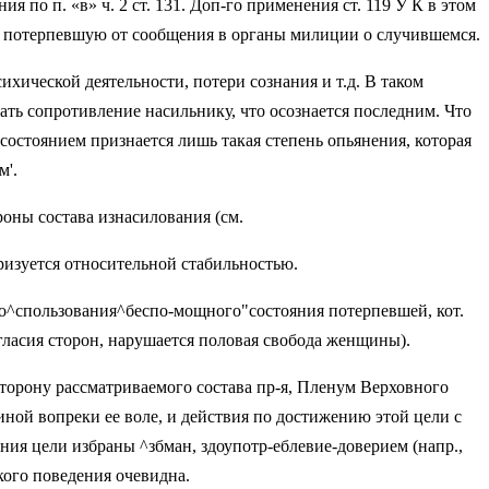
 по п. «в» ч. 2 ст. 131. Доп-го применения ст. 119 У К в этом
ечь потерпевшую от сообщения в органы милиции о слу­чившемся.
ихической деятельности, потери сознания и т.д. В таком
ь сопро­тивление насильнику, что осознается по­следним. Что
 состоянием признается лишь такая степень опьянения, которая
м'.
оны состава изнасилования (см.
еризуется относительной стабильностью.
ибо^спользования^беспо-мощного"состояния потерпевшей, кот.
ласия сторон, нарушается по­ловая свобода женщины).
торону рассматриваемого состава пр-я, Пленум Верховного
ной вопреки ее воле, и действия по достижению этой цели с
ия цели из­браны ^збман, здоупотр-еблевие-доверием (напр.,
кого поведения очевидна.