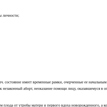
ы личности;
ги­ч. состояние имеет временные рам­ки, очерченные ее начальн
ак не­законный аборт, неоказание помощи лицу, оказавшемуся в о
ем плода от утробы матери и первого вдоха новорож­денного, а