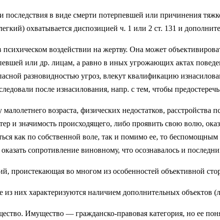
и последствия в виде смерти потерпевшей или причине­ния тяжк
, легкий) охватывается дис­позицией ч. 1 или 2 ст. 131 и дополни
 в психическом воздействии на жертву. Она может объ­ективиро
певшей или др. лицам, а равно в иных угрожающих актах поведе­
асной разновидностью угроз, вле­кут квалификацию изнасилования
о­следовали после изнасилования, напр. с тем, чтобы предостер
лолетнего воз­раста, физических недостатков, расстрой­ства пс
р и значимость происходящего, либо проявить свою волю, оказат
ться как по собственной воле, так и помимо ее, то беспомощным
оказать сопро­тивление виновному, что осознавалось и последни
 проистекаю­щая во многом из особенностей объектив­ной стор
е из них характеризуются наличием дополнитель­ных объектов (ли
ество. Имущество — гражданско-правовая ка­тегория, но ее поня