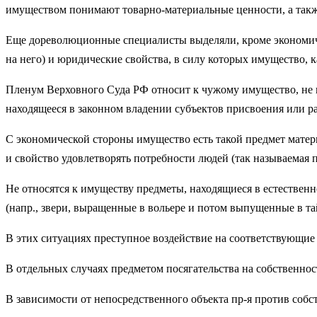
имуществом понимают товарно-мате­риальные ценности, а также
Еще дореволюционные специалисты вы­деляли, кроме экономиче
на него) и юридические свойства, в силу которых имущество, к
Пленум Верховного Суда РФ относит к чужому имущество, не на
находящееся в законном владении субъектов присвоения или р
С экономической стороны имущество есть такой предмет матери
и свойство удовлетворять потребности лю­дей (так называемая п
Не относятся к имуществу предметы, находящиеся в естествен
(напр., звери, выращенные в вольере и по­том выпущенные в та
В этих ситуациях преступное воздей­ствие на соответствующие п
В отдельных случаях предметом посяга­тельства на собственность
В зависимости от непосредственного объекта пр-я против собс