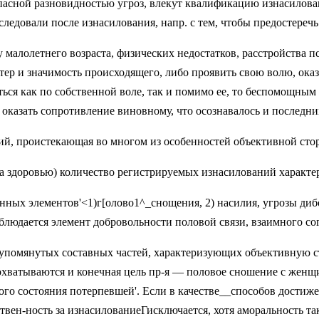
асной разновидностью угроз, вле­кут квалификацию изнасилования
о­следовали после изнасилования, напр. с тем, чтобы предостер
лолетнего воз­раста, физических недостатков, расстрой­ства пс
р и значимость происходящего, либо проявить свою волю, оказат
ться как по собственной воле, так и помимо ее, то беспомощным
оказать сопро­тивление виновному, что осознавалось и последни
 проистекаю­щая во многом из особенностей объектив­ной стор
да здо­ровью) количество регистрируемых изна­силований характ
анных элементов'<1)г[олово1^_снощения, 2) наси­лия, угрозы д
юдается эле­мент добровольности половой связи, вза­имного сог
упомянутых состав­ных частей, характеризующих объектив­ную с
охватываются и конечная цель пр-я — половое сношение с женщи
го состояния потерпевшей'. Если в качестве__способов достижен
твен-ность за изнасилованиеГисключается, хотя аморальность та