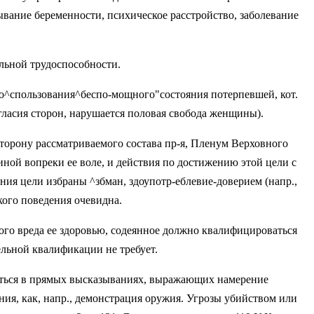
ва­ние беременности, психическое расстрой­ство, заболевание
льной трудоспособности.
ибо^спользования^беспо-мощного"состояния потерпевшей, кот.
ласия сторон, нарушается по­ловая свобода женщины).
торону рассматриваемого состава пр-я, Пленум Верховного
ной вопреки ее воле, и действия по достижению этой цели с
ия цели из­браны ^збман, здоупотр-еблевие-доверием (напр.,
кого поведения очевидна.
ого вреда ее здоровью, содеян­ное должно квалифицироваться
­тельной квалификации не требует.
ваться в прямых высказывани­ях, выражающих намерение
ния, как, напр., демонстрация оружия. Угрозы убийством или