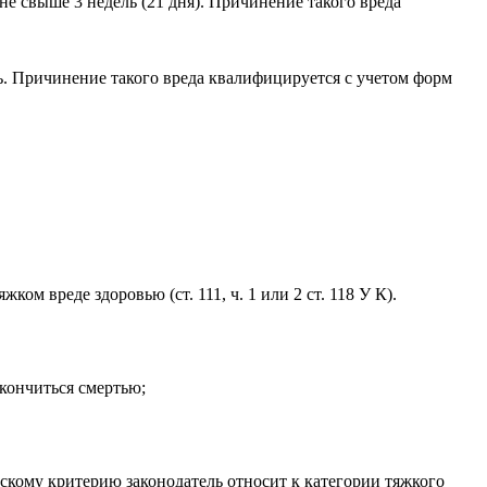
е свыше 3 недель (21 дня). Причинение такого вреда
 Причине­ние такого вреда квалифицируется с уче­том форм
жком вреде здоровью (ст. 111, ч. 1 или 2 ст. 118 У К).
акончиться смертью;
ческому критерию законодатель относит к категории тяжкого