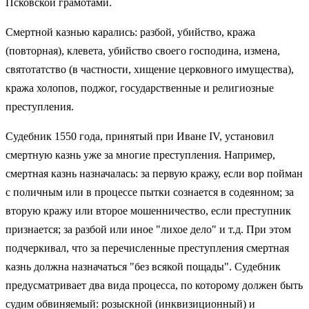
Псковской грамотами.
Смертной казнью карались: разбой, убийство, кража
(повторная), клевета, убийство своего господина, измена,
святотатство (в частности, хищение церковного имущества),
кража холопов, поджог, государственные и религиозные
преступления.
Судебник 1550 года, принятый при Иване IV, установил
смертную казнь уже за многие преступления. Например,
смертная казнь назначалась: за первую кражу, если вор пойман
с поличным или в процессе пытки сознается в содеянном; за
вторую кражу или второе мошенничество, если преступник
признается; за разбой или иное "лихое дело" и т.д. При этом
подчеркивал, что за перечисленные преступления смертная
казнь должна назначаться "без всякой пощады". Судебник
предусматривает два вида процесса, по которому должен быть
судим обвиняемый: розыскной (инквизиционный) и