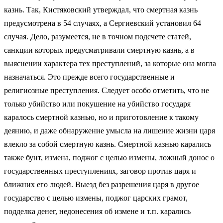
казнь. Так, Кистяковский утверждал, что смертная казнь
предусмотрена в 54 случаях, а Сергиевский установил 64
случая. Дело, разумеется, не в точном подсчете статей,
санкции которых предусматривали смертную казнь, а в
выяснении характера тех преступлений, за которые она могла
назначаться. Это прежде всего государственные и
религиозные преступления. Следует особо отметить, что не
только убийство или покушение на убийство государя
каралось смертной казнью, но и приготовление к такому
деянию, и даже обнаружение умысла на лишение жизни царя
влекло за собой смертную казнь. Смертной казнью карались
также бунт, измена, поджог с целью измены, ложный донос о
государственных преступлениях, заговор против царя и
ближних его людей. Выезд без разрешения царя в другое
государство с целью измены, поджог царских грамот,
подделка денег, недонесения об измене и т.п. карались