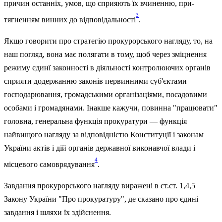
причин останніх, умов, що сприяють їх вчиненню, при­
3
тягненням винних до відповідальності
.
Якщо говорити про стратегію прокурор­ського нагляду, то, на
наш погляд, вона має полягати в тому, щоб через зміцнення
режи­му єдинї законності в діяльності контролюю­чих органів
сприяти додержанню законів первинними суб'єктами
господарювання, громад­ськими організаціями, посадовими
особами і громадянами. Інакше кажучи, повинна "працювати"
головна, генеральна функція про­куратури — функція
найвищого нагляду за відповідністю Конституції і законам
Украї­ни актів і дій органів державної виконавчої влади і
4
місцевого самоврядування
.
Завдання прокурорського нагляду виражені в ст.ст. 1,4,5
Закону України "Про прокуратуру", де сказано про єдині
завдання і шляхи їх здійснення.