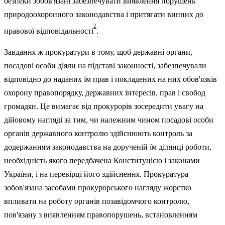
безпеки зобов'язані за­безпечувати виявлення порушень
природо­охоронного законодавства і притягати вин­них до
2
правової відповідальності
.
Завдання ж прокуратури в тому, щоб дер­жавні органи,
посадові особи діяли на під­ставі законності, забезпечували
відповідно до наданих їм прав і покладених на них обов'язків
охорону правопорядку, держав­них інтересів, прав і свобод
громадян. Це вимагає від прокурорів зосередити увагу на
дійовому нагляді за тим, чи належним чи­ном посадові особи
органів державного кон­тролю здійснюють контроль за
додержан­ням законодавства на дорученій їм ділянці роботи,
необхідність якого передбачена Кон­ституцією і законами
України, і на перевір­ці його здійснення. Прокуратура
зобов'яза­на засобами прокурорського нагляду жорс­тко
впливати на роботу органів позавідом­чого контролю,
пов'язану з виявленням пра­вопорушень, встановленням