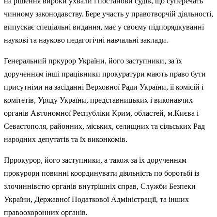
на рішення вироки ухвали і постанови судів, що суперечать
чинному законодавству. Бере участь у правотворчій діяльності,
випускає спеціальні видання, має у своєму підпорядкуванні
наукові та науково педагогічні навчальні заклади.
Генеральний пркурор України, його заступники, за їх
дорученням інші працівники прокуратури мають право бути
присутніми на засіданні Верховної Ради України, її комісій і
комітетів, Уряду України, представницьких і виконавчих
органів Автономної Республіки Крим, областей, м.Києва і
Севастополя, районних, міських, селищних та сільських Рад
народних депутатів та їх виконкомів.
Пррокурор, його заступники, а також за їх дорученням
прокурори повинні координувати діяльність по боротьбі із
злочиннівстю органів внутрішніх справ, Служби Безпеки
України, Державної Податкової Адміністрації, та інших
правоохоронних органів.