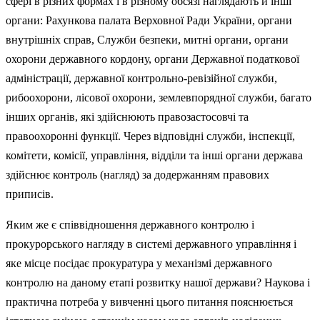
сфері в різних формах і в різному обсязі наглядають й інші
органи: Рахункова палата Верховної Ради України, органи
внутрішніх справ, Служби безпеки, митні органи, органи
охорони державного кордону, органи Державної податкової
адміністрації, дер­жавної контрольно-ревізійної служби,
рибоохорони, лісової охорони, землевпорядної служби, багато
інших органів, які здійснюють правозастосовчі та
правоохоронні функції. Через відповідні служби, інспекції,
комітети, комісії, управління, відділи та інші органи держава
здійснює контроль (нагляд) за додержанням правових
приписів.
Яким же є співвідношення державного контролю і
прокурорського нагляду в системі державного управління і
яке місце посідає прокуратура у механізмі державного
контролю на даному етапі розвитку нашої держави? Наукова і
практична потреба у вивченні цього питання пояснюється