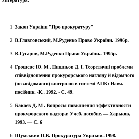
Література:
Закон України "Про прокуратуру"
В.Главговський, М.Руденко Право України.-1996р.
В.Гусаров, М.Руденко Право України.- 1995р.
Грошеве Ю. М., Пишньов Д. І. Теоретичні проблеми
співвідношен­ня прокурорського нагляду й відомчого
(позавідомчого) контролю в системі АПК: Навч.
посібник. -К., 1992. - С. 49.
Бакаєв Д. М . Вопросы повышения эффективности
прокурорского надзора: Учеб. пособие. — Харьков,
1993. — С. 6
Шумський П.В. Прокуратура Украъни.-1998.