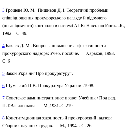
3
Грошеве Ю. М., Пишньов Д. І. Теоретичні проблеми
співвідношен­ня прокурорського нагляду й відомчого
(позавідомчого) контролю в системі АПК: Навч. посібник. -К.,
1992. - С. 49.
4
Бакаєв Д. М . Вопросы повышения эффективности
прокурорского надзора: Учеб. пособие. — Харьков, 1993. —
С. 6
5
Закон України"Про прокуратуру".
6
Шумський П.В. Прокуратура Украъни.-1998.
7
Советское административное право: Учебник / Под ред.
П.Т.Василенкова. — М.,1981.-С.219
8
Конституционная законность й прокурорский надзор:
Сборник научных трудов. — М., 1994. - С. 26.