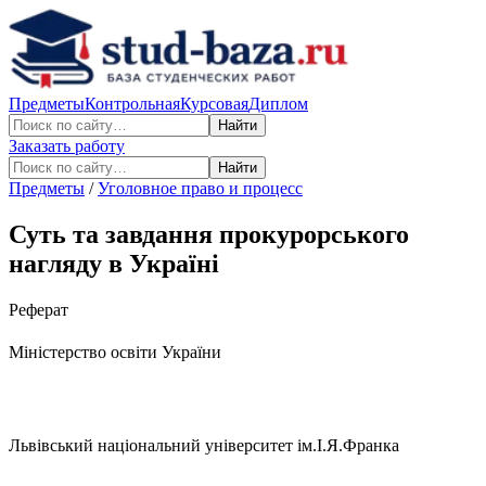
Предметы
Контрольная
Курсовая
Диплом
Найти
Заказать работу
Найти
Предметы
/
Уголовное право и процесс
Суть та завдання прокурорського
нагляду в Україні
Реферат
Міністерство освіти України
Львівський національний університет ім.І.Я.Франка