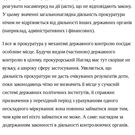
реагувати насам­перед на дії (акти), що не відповідають закону.
У цьому значенні загальнонаглядна діяльність прокуратури
нічим не відрізняється від діяльності інших державних органів
(наприклад, адміністративних і фінансових).
І все ж прокуратура у механізмі державного контролю посідає
особливе місце. Будучи видом (частиною) державного
контролю в цілому, прокурорський Нагляд має тут скоріше не
вузьку, а широку сферу застосування. Уявляється, що
діяльність про­куратури не дасть очікуваних результатів доти,
поки законодавець чітко не визначить її місце у сучасній
системі державних політичних інститутів, її справжнє
призначення у перехідний період з урахуванням одного
нескладного міркування: вона повинна займатися лише тим,
чим крім неї ніхто займатися не може. А саме: наглядом за
додержанням законності в діяльності контролюючих органів.