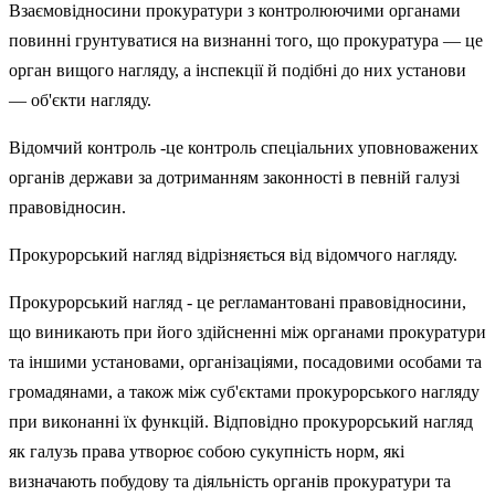
Взаємовідносини прокуратури з контролюючими органами
повинні грунтуватися на визнанні того, що прокуратура — це
орган вищого нагляду, а інспекції й подібні до них установи
— об'єкти нагляду.
Відомчий контроль -це контроль спеціальних уповноважених
органів держави за дотриманням законності в певній галузі
правовідносин.
Прокурорський нагляд відрізняється від відомчого нагляду.
Прокурорський нагляд - це регламантовані правовідносини,
що виникають при його здійсненні між органами прокуратури
та іншими установами, організаціями, посадовими особами та
громадянами, а також між суб'єктами прокурорського нагляду
при виконанні їх функцій. Відповідно прокурорський нагляд
як галузь права утворює собою сукупність норм, які
визначають побудову та діяльність органів прокуратури та