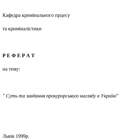
Кафедра кримінального прцесу
та криміналістики
Р Е Ф Е Р А Т
на тему:
"
Суть та завдання прокурорського нагляду в Україні
"
Львів 1999р.