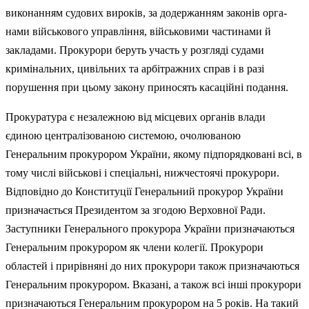
виконанням судових вироків, за додержанням законів орга­
нами військового управління, військовими частинами й
закладами. Прокурори беруть участь у розгляді судами
кримінальних, цивільних та арбітражних справ і в разі
порушення при цьому закону приносять касаційні подання.
Прокуратура є незалежною від місцевих органів влади
єдиною централізованою системою, очолюваною
Генеральним прокурором України, якому підпорядковані всі, в
тому числі військові і спеціальні, нижчестоячі прокурори.
Відповідно до Конституції Генеральний прокурор України
призначається Президентом за згодою Верховної Ради.
Заступники Генерального прокурора України призначаються
Генеральним прокурором як члени колегії. Прокурори
областей і прирівняні до них прокурори також призначаються
Генеральним прокурором. Вказані, а також всі інші прокурори
призначаються Генеральним прокурором на 5 років. На такий