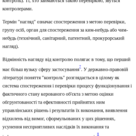
контроль). Ті, хто займаються такою перевіркою, звуться
контролерами.
Термін "нагляд" означає спостереження з метою перевірки,
групу осіб, орган для спостереження за ким-небудь або чим-
небудь (технічний, санітарний, патентний, про­курорський
нагляд).
Відмінність нагляду від контролю полягає в тому, що перший
7
має більш вузьку сферу застосування
. У державно-правовій
літературі поняття "контроль" розглядається в цілому як
система спостереження і перевірки процесу функціонування і
фактичного стану керованого об'єкта з метою оцінки
обгрунтованості та ефективності прийнятих ним
управлінських рішень і результатів їх виконання, виявлення
відхилень від вимог, сформульованих у цих рішеннях,
усунення несприятливих наслідків їх виконання та
8