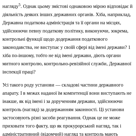
5
нагляду
. Однак цьому змістові однаковою мірою відповідає й
діяльність деяких інших державних органів. Хіба, наприклад,
Дер­жавна податкова адміністрація та її органи на місцях,
здійснюючи певну податкову політику, виконуючи, зокрема,
контрольні функції щодо додержання податкового
законодавства, не виступає у своїй сфері від імені держави? 1
хіба по-іншому, тобто не від імені держави, діють органи
митного контролю, контрольно-ревізійної служби, Державної
інспекції праці?
Усі такого роду установи — складові частини державного
апарату. І в межах наданої їм компетенції вони виступають не
інакше, як від імені і за дорученням держави, здійснюючи
контроль (нагляд) за додержанням законності. Ці установи
застосовують різні засоби реагування. Однак це не може
приховати того факту, що як прокурорський нагляд, так і
адміністративний (відомчий) нагляд та контроль мають