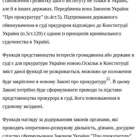
становлення і розвитку цього інституту не тільки в Україні,
але й в інших державах. Передбачена вона Законом України
"Про прокуратуру" (п.4ст.5). Підтримання державного
обвинувачення в суді пркурором відповідно до Конституції
України (п.5ст.129) є одним із принципів кримінального
судочинства в Україні.
Функція представництва інтересів громадянина або держави в
суді є для пркуратури України новою.Оскільк в Конституції
зміст даної функції не розкривається, можливо це положення
11
буде закріплене в новому Законі про прокуратуру
. В цьому
Законі потрібно буде сформулювати приводи та підстави
представництва прокурора в суді, його повноваження в
судовому засіданні.
Функція нагляду за додержанням законів органами, які
проводять оперативно-розшукову діяльність, дізнанн, досудове
слідство сформульована Законом України "Про прокуратуру"