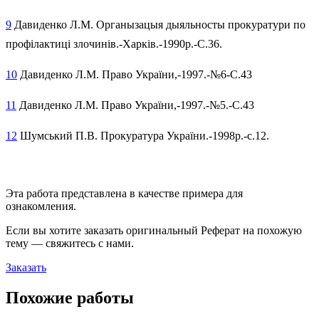
9
Давиденко Л.М. Органызацыя дыяльносты прокуратури по
профілактиці злочинів.-Харків.-1990р.-С.36.
10
Давиденко Л.М. Право України,-1997.-№6-С.43
11
Давиденко Л.М. Право України,-1997.-№5.-С.43
12
Шумський П.В. Прокуратура України.-1998р.-с.12.
Эта работа представлена в качестве примера для
ознакомления.
Если вы хотите заказать оригинальн
ый
Реферат
на похожую
тему — свяжитесь с нами.
Заказать
Похожие работы