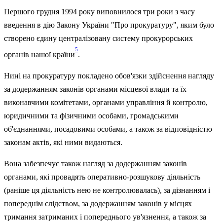
Першого грудня 1994 року виповнилося три роки з часу
введення в дію Закону України "Про прокуратуру", яким було
створено єдину централізовану систему прокурорських
5
органів нашої країни
.
Нині на прокуратуру покладено обов'язки здійснення нагляду
за додер­жанням законів органами місцевої влади та їх
виконавчими комітетами, органами управ­ління й контролю,
юридичними та фізичними особами, громадськими
об'єднаннями, по­садовими особами, а також за відповідністю
законам актів, які ними видаються.
Вона забезпечує також нагляд за додержанням законів
органами, які провадять оперативно-розшукову діяльність
(раніше ця діяльність нею не контролювалась), за дізнанням і
попереднім слідством, за додержанням законів у місцях
тримання затриманих і поперед­нього ув'язнення, а також за