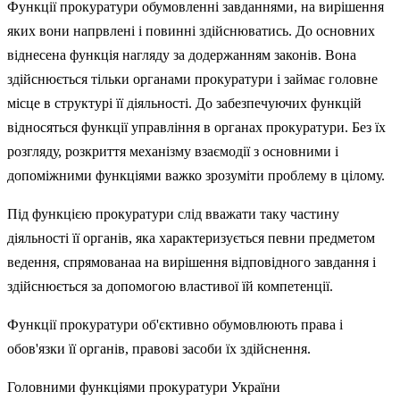
Функції прокуратури обумовленні завданнями, на вирішення
яких вони напрвлені і повинні здійснюватись. До основних
віднесена функція нагляду за додержанням законів. Вона
здійснюється тільки органами прокуратури і займає головне
місце в структурі її діяльності. До забезпечуючих функцій
відносяться функції управління в органах прокуратури. Без їх
розгляду, розкриття механізму взаємодії з основними і
допоміжними функціями важко зрозуміти проблему в цілому.
Під функцією прокуратури слід вважати таку частину
діяльності її органів, яка характеризується певни предметом
ведення, спрямованаа на вирішення відповідного завдання і
здійснюється за допомогою властивої їй компетенції.
Функції прокуратури об'єктивно обумовлюють права і
обов'язки її органів, правові засоби їх здійснення.
Головними функціями прокуратури України