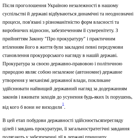
Після проголошення Україною незалежності в нашому
суспільстві й державі відбу­ваються динамічні та неоднозначні
процеси, пов'язані з різноманітністю форм власності та
виробничих відносин, забезпеченням її суверенітету. З
прийняттям Закону "Про прокуратуру" і практичним
втіленням його в життя були закладені певні передумови
становлення прокурорського нагляду в нашій державі.
Прокуратура за своєю державно-правовою і політичною
природою являє собою незалежне (автономне) державне
утворення у механізмі державної влади, покликане
здійснювати найвищий державний нагляд за додержанням
законів і вживати заходів до усунення будь-яких їх порушень,
1
від кого б вони не виходили
.
В цей етап побудови державності здійснюєтьсяперегляду
цілей і завдань проку­ратури, її загальностратегічні завдання
полягають у забезпеченні дії в державі принципу