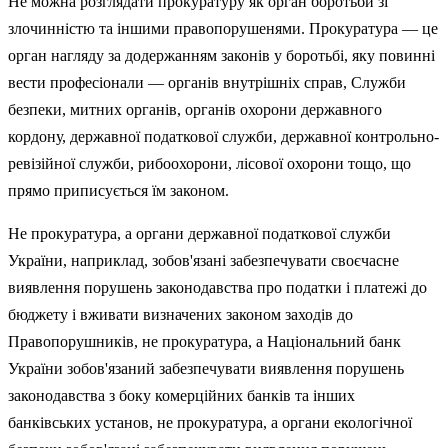
Не можна розглядати прокуратуру як орган боротьби зі
злочинністю та іншими правопорушенями. Прокуратура — це
орган нагляду за до­держанням законів у боротьбі, яку повинні
вести професіонали — органів внутрішніх справ, Служби
безпеки, митних органів, ор­ганів охорони державного
кордону, держав­ної податкової служби, державної контроль­но-
ревізійної служби, рибоохорони, лісової охорони тощо, що
прямо приписується їм законом.
Не прокуратура, а органи державної по­даткової служби
України, наприклад, зобо­в'язані забезпечувати своєчасне
виявлення порушень законодавства про податки і пла­тежі до
бюджету і вживати визначених зако­ном заходів до
Правопорушників, не проку­ратура, а Національний банк
України зобо­в'язаний забезпечувати виявлення порушень
законодавства з боку комерційних банків та інших
банківських установ, не прокуратура, а органи екологічної