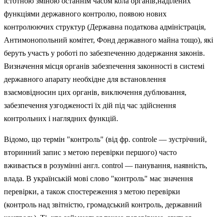
істотною зміною останнім часом кола органів,наділених
функціями державного контролю, появою нових
контролюючих структур (Державна податкова адміністрація,
Антимонопольний комітет, Фонд державного майна тощо), які
беруть участь у роботі по забезпеченню додержання законів.
Визначення місця органів забезпечення законності в системі
державного апарату необхідне для встановлення
взаємовідносин цих органів, виключення дублювання,
забезпечення уз­годженості їх дій під час здійснення
контрольних і наглядних функцій.
Відомо, що термін "контроль" (від фр. controle — зустрічний,
вторинний запис з метою перевірки першого) часто
вживається в розумінні англ. control — панування, наявність,
влада. В українській мові слово "контроль" має значення
перевірки, а також спостереження з метою перевірки
(контроль над звітністю, громадський контроль, державний