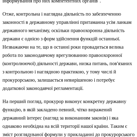
інформування про них компетентних органів
.
Отже, контрольна і наглядна діяльність по забезпеченню
законності в державному управлінні притаманна усім ланкам
державного механізму, оскільки правоохоронна діяльність
держави є однією з форм здійснення функцій останньої.
Незважаючи на те, що в останні роки провадиться велика
робота по законодавчому врегулюванню право­охоронної
(контролюючої) діяльності держави, низка питань, пов'язаних
з контрольною і наглядною практикою, у тому числі й
прокурорською, залишається невирішеною і потребує
додаткової законодавчої регламентації.
На перший погляд, прокурор виконує конкретну державну
функцію, в якій закладено певний, чітко виражений
державний інтерес (нагляд за виконанням законів) і яка
однаково необхідна на всій території нашої країни. Таким є
зміст розглядуваної формули у прикладанні до прокурорського