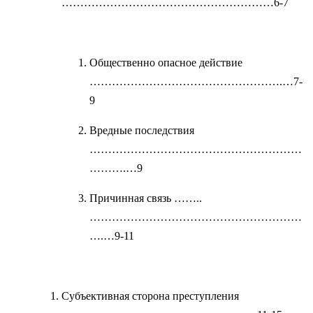
…………………………………………………6-7
Общественно опасное действие
…………………………………………….…7-
9
Вредные последствия
…………………………………………………
……….…9
Причинная связь ……..
…………………………………………………
….…9-11
Субъективная сторона преступления