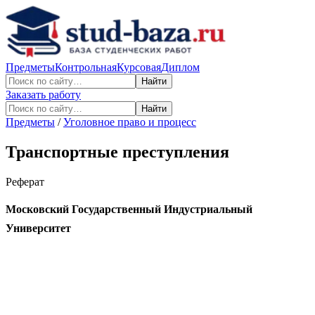
Предметы
Контрольная
Курсовая
Диплом
Найти
Заказать работу
Найти
Предметы
/
Уголовное право и процесс
Транспортные преступления
Реферат
Московский Государственный Индустриальный
Университет