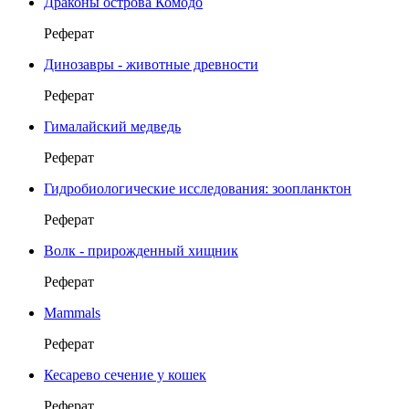
Драконы острова Комодо
Реферат
Динозавры - животные древности
Реферат
Гималайский медведь
Реферат
Гидробиологические исследования: зоопланктон
Реферат
Волк - прирожденный хищник
Реферат
Mammals
Реферат
Кесарево сечение у кошек
Реферат