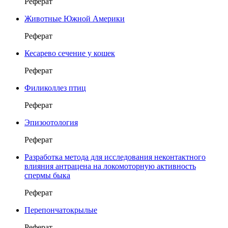
Реферат
Животные Южной Америки
Реферат
Кесарево сечение у кошек
Реферат
Филиколлез птиц
Реферат
Эпизоотология
Реферат
Разработка метода для исследования неконтактного
влияния антрацена на локомоторную активность
спермы быка
Реферат
Перепончатокрылые
Реферат