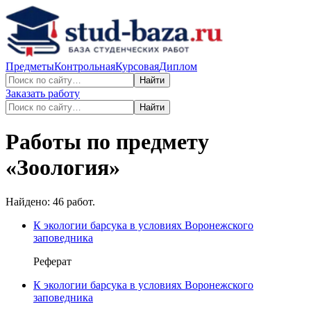
Предметы
Контрольная
Курсовая
Диплом
Найти
Заказать работу
Найти
Работы по предмету
«
Зоология
»
Найдено:
46
работ.
К экологии барсука в условиях Воронежского
заповедника
Реферат
К экологии барсука в условиях Воронежского
заповедника