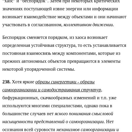
“хаос” и “беспорядок”. Затем при некоторых критических
значениях поступающей извне энергии или информации
возникает взаимодействие между объектами и они начинают
участвовать в согласованном,
коллективном движении
.
Беспорядок сменяется порядком, из хаоса возникает
определенная устойчивая структура, то есть устанавливается
постоянная взаимосвязь между компонентами, которые из
прежних автономных объектов превращаются в элементы
некоторой упорядоченной системы.
238.
Хотя яркие
образы синергетики - образы
самоорганизации и самодостраивания структур
,
бифуркационных, скачкообразных изменений и т.п. уже
используются многими специалистами, однако пока в
большинстве случаев нет
ясного понимания смысловой
насыщенности представлений о самоорганизации
. Нет
осознания всей суровости
механизмов самоорганизации и