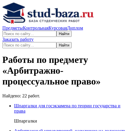
Предметы
Контрольная
Курсовая
Диплом
Найти
Заказать работу
Найти
Работы по предмету
«
Арбитражно-
процессуальное право
»
Найдено:
22
работ.
Шпаргалки для госэкзамена по теории государства и
права
Шпаргалки
Арбитражный управляющий, назначение на должность