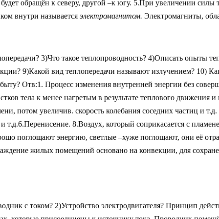
будет обращён к северу, другой –к югу. 5.При увеличении силы 
иком внутри называется
электромагнитом.
Электромагниты, обла
плопередачи? 3)Что такое теплопроводность? 4)Описать опыты т
ции? 9)Какой вид теплопередачи называют излучением? 10) Как 
быту? Отв:1. Процесс изменения внутренней энергии без соверш
астков тела к менее нагретым в результате теплового движения 
ени, потом увеличив. скорость колебания соседних частиц и т.д.
и т.д.6.Перенисение. 8.Воздух, который соприкасается с пламен
рошо поглощают энергию, светлые –хуже поглощают, они её отра
лаждение жилых помещений основано на конвекции, для сохране
одник с током? 2)Устройство электродвигателя? Принцип дейст
ах, которые присоединены к источнику тока. Проводник помещ