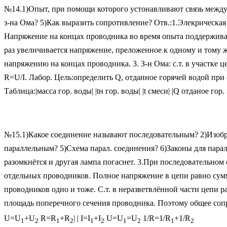
№14.1)Опыт, при помощи которого устонавливают связь между с
з-на Ома? 5)Как выразить сопротивление? Отв.:1.Элекрическа
Напряжение на концах проводника во время опыта поддерживаетс
раз увеличивается напряжение, преложенное к одному и тому же
напряжению на концах проводника. 3. З-н Ома: с.т. в участке
R=U/I. Лабор. Цель:определить Q, отданное горячей водой при
Таблица:|масса гор. воды| |tн гор. воды| |t смеси| |Q отданое го
№15.1)Какое соединение называют последовательным? 2)Изобр
параллельным? 5)Схема парал. соединения? 6)Законы для парал
разомкнётся и другая лампа погаснет. 3.При последовательном
отдельных проводников. Полное напряжение в цепи равно сумм
проводников одно и тоже. С.т. в неразветвлённой части цепи
площадь поперечного сечения проводника. Поэтому общее сопр
U=U
+U
R=R
+R
| | I=I
+I
U=U
=U
1/R=1/R
+1/R
1
2
1
2
1
2
1
2
1
2