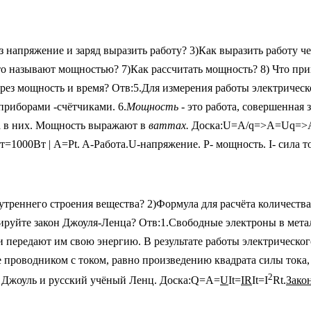
з напряжение и заряд выразить работу? 3)Как выразить работу ч
что называют мощностью? 7)Как рассчитать мощность? 8) Что п
рез мощность и время? Отв:5.Для измерения работы электрическ
приборами -счётчиками. 6.
Мощность -
это работа, совершенная 
а в них. Мощность выражают в
ваттах.
Доска:U=A/q=>A=Uq=>A=
т=1000Вт | A=Pt. A-Работа.U-напряжение. Р- мощность. I- сила т
треннего строения вещества? 2)Формула для расчёта количества
руйте закон Джоуля-Ленца? Отв:1.Свободные электроны в метал
передают им свою энергию. В результате работы электрического
е проводником с током, равно произведению квадрата силы тока
2
й Джоуль и русский учёный Ленц. Доска:Q=A=
U
It=
IR
It=I
Rt.
Зако