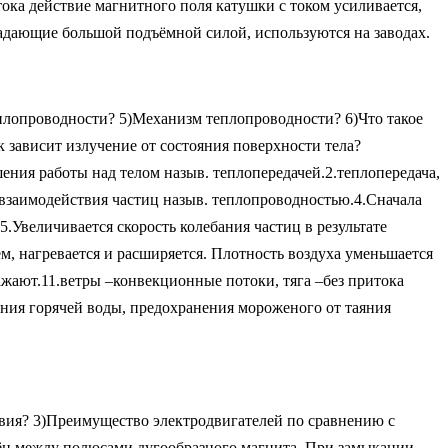
тока действие магнитного поля катушки с током усиливается,
дающие большой подъёмной силой, используются на заводах.
еплопроводности? 5)Механизм теплопроводности? 6)Что такое
зависит излучение от состояния поверхности тела?
ения работы над телом назыв. теплопередачей.2.теплопередача,
и взаимодействия частиц назыв. теплопроводностью.4.Сначала
 5.Увеличивается скорость колебания частиц в результате
ем, нагревается и расширяется. Плотность воздуха уменьшается
жают.11.ветры –конвекционные потоки, тяга –без притока
ния горячей воды, предохранения мороженого от таяния
вия? 3)Преимущество электродвигателей по сравнению с
ён между полюсами дугообразного магнита. При замыкании