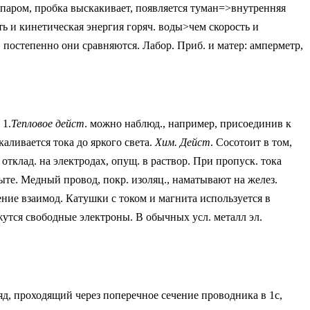
м паром, пробка выскакивает, появляется туман=>внутренняя
ь и кинетическая энергия горяч. воды>чем скорость и
 постепенно они сравняются. Лабор. Приб. и матер: амперметр,
 1.
Тепловое дейст
. можно наблюд., например, присоединив к
каливается тока до яркого света.
Хим. Дейст
. Сосотоит в том,
отклад. на электродах, опущ. в раствор. При пропуск. тока
ыте. Медный провод, покр. изоляц., наматывают на желез.
ение взаимод. Катушки с током и магнита используется в
жутся свободные электроны. В обычных усл. металл эл.
д, проходящий через поперечное сечение проводника в 1с,