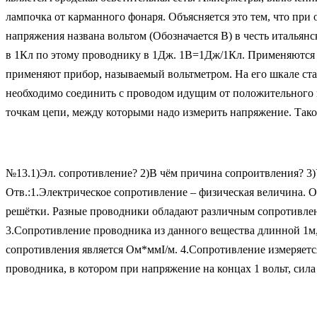
лампочка от карманного фонаря. Объясняется это тем, что при 
напряжения названа вольтом (Обозначается В) в честь итальянс
в 1Кл по этому проводнику в 1Дж. 1В=1Дж/1Кл. Применяются т
применяют прибор, называемый вольтметром. На его шкале став
необходимо соединить с проводом идущим от положительного п
точкам цепи, между которыми надо измерить напряжение. Так
№13.1)Эл. сопротивление? 2)В чём причина сопроитвления? 3)
Отв.:1.Электрическое сопротивление – физическая величина. 
решётки. Разные проводники обладают различным сопротивлени
3.Сопротивление проводника из данного вещества длинной 1м,
сопротивления является Ом*ммІ/м. 4.Сопротивление измеряетс
проводника, в котором при напряжение на концах 1 вольт, сил