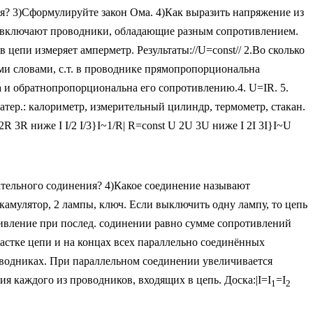
ия? 3)Сформулируйте закон Ома. 4)Как выразить напряжение из
еди включают проводники, обладающие разным сопротивлением.
цепи измеряет амперметр. Результаты://U=const// 2.Во сколько
ими словами, с.т. в проводнике прямопропорциональна
а и обратнопропорциональна его сопротивлению.4. U=IR. 5.
атер.: калориметр, измерительный цилиндр, термометр, стакан.
R 2R 3R ниже I I/2 I/3}I~1/R| R=const U 2U 3U ниже I 2I 3I}I~U
ательного содинения? 4)Какое соединение называют
камулятор, 2 лампы, ключ. Если выключить одну лампу, то цепь
отивление при послед. содинении равно сумме сопротивлений
астке цепи и на концах всех параллельно соединённых
роводниках. При параллельном соединении увеличивается
 каждого из проводников, входящих в цепь. Доска:|I=I
=I
1
2