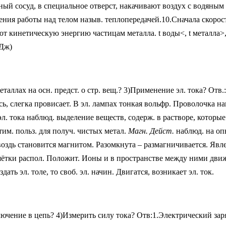
енный сосуд, в специальное отверст, накачивают воздух с водяны
ния работы над телом назыв. теплопередачей.10.Сначала скорост
т кинетическую энергию частицам металла. t воды<, t металла>,
(Дж)
еталлах на осн. предст. о стр. вещ.? 3)Применение эл. тока? Отв.:
сь, слегка провисает. В эл. лампах тонкая вольфр. Проволочка на
. тока наблюд. выделение веществ, содерж. в растворе, которые 
тим. польз. для получ. чистых метал.
Магн. Дейст.
наблюд. на оп
гвоздь становится магнитом. Разомкнута – размагничивается. Явл
ешётки распол. Положит. Ионы и в пространстве между ними дви
ать эл. толе, то своб. эл. начин. Двигатся, возникает эл. ток.
чение в цепь? 4)Измерить силу тока? Отв:1.Электрический заря