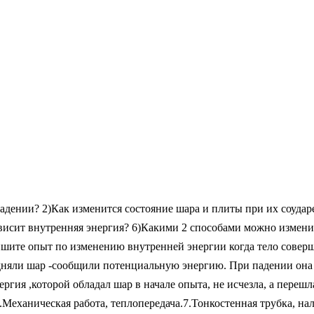
адении? 2)Как изменится состояние шара и плиты при их соудар
ависит внутренняя энергия? 6)Какими 2 способами можно изме
шите опыт по изменению внутренней энергии когда тело соверша
дняли шар -сообщили потенциальную энергию. При падении она 
ергия ,которой обладал шар в начале опыта, не исчезла, а пере
6.Механическая работа, теплопередача.7.Тонкостенная трубка, на