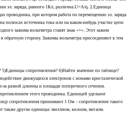
нии эл. заряда, равного 1Кл, различна.U=A/q. 2.Единица
цах проводника, при котором работа по перемещению эл. заряда
а полюсах источника тока или на каком-нибудь участке цепи
одного зажима вольтметра ставят знак «+». Этот зажим
 в обратную сторону. Зажимы вольтметра присоединяют к тем
? 5)Единицы сопротивления? 6)Найти значение по таблице?
имодействие движущихся электронов с ионами кристалической
з-за разной длинны и площади поперечного сечения.
опротивлением этого проводника. Единицей удельног
диницу сопротивления принимают 1 Ом – сопротивление такого
яют также другие единицы: миллиом, килоом, мегаом.