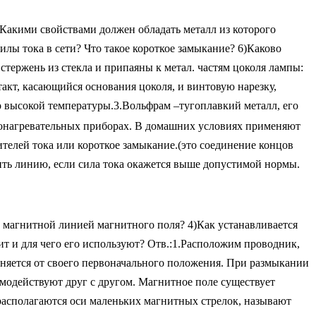
)Какими свойствами должен обладать металл из которого
лы тока в сети? Что такое короткое замыкание? 6)Каково
стержень из стекла и припаяны к метал. частям цоколя лампы:
акт, касающийся основания цоколя, и винтовую нарезку,
 высокой температуры.3.Вольфрам –тугоплавкий металл, его
ронагревательных приборах. В домашних условиях применяют
елей тока или короткое замыкание.(это соединение концов
ить линию, если сила тока окажется выше допустимой нормы.
т магнитной линией магнитного поля? 4)Как устанавливается
т и для чего его используют? Отв.:1.Расположим проводник,
оняется от своего первоначального положения. При размыкании
аимодействуют друг с другом. Магнитное поле существует
 располагаются оси маленьких магнитных стрелок, называют