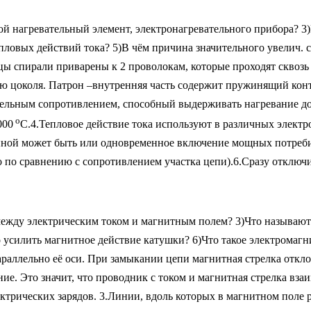
ой нагревательный элемент, электронагревательного прибора? 3
овых действий тока? 5)В чём причина значительного увелич. си
цы спирали приварены к 2 проволокам, которые проходят сквозь 
ию цоколя. Патрон –внутренняя часть содержит пружинящий конт
ельным сопротивлением, способный выдерживать нагревание до
о
000
С.4.Тепловое действие тока используют в различных элект
иной может быть или одновременное включение мощных потребит
о по сравнению с сопротивлением участка цепи).6.Сразу отключ
 между электрическим током и магнитным полем? 3)Что называю
усилить магнитное действие катушки? 6)Что такое электромагни
араллельно её оси. При замыкании цепи магнитная стрелка откл
ние. Это значит, что проводник с током и магнитная стрелка вз
ектрических зарядов. 3.Линии, вдоль которых в магнитном поле