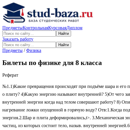
Предметы
Контрольная
Курсовая
Диплом
Найти
Заказать работу
Найти
Предметы
/
Физика
Билеты по физике для 8 класса
Реферат
№1.1)Какие превращения происходят при подъёме шара и его п
о плиту? 4)Какую энергию называют внутренней? 5)От чего з
внутренней энергии когда над телом совершают работу? 8) Опи
нагревание ложки опущенной в горячую воду? Отв:1.Когда по
энергия.2.Шар и плита деформировались,t>. 3.Механическая эн
частиц, из которых состоит тело, назыв. внутренней энергией.