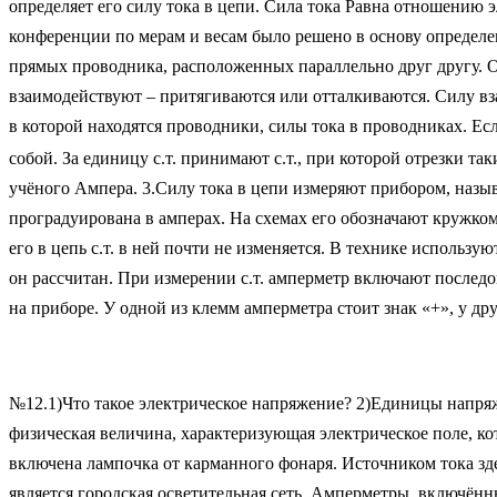
определяет его силу тока в цепи. Сила тока Равна отношению 
конференции по мерам и весам было решено в основу определе
прямых проводника, расположенных параллельно друг другу. О
взаимодействуют – притягиваются или отталкиваются. Силу вз
в которой находятся проводники, силы тока в проводниках. Есл
собой. За единицу с.т. принимают с.т., при которой отрезки т
учёного Ампера. 3.Силу тока в цепи измеряют прибором, назы
проградуирована в амперах. На схемах его обозначают кружком
его в цепь с.т. в ней почти не изменяется. В технике использ
он рассчитан. При измерении с.т. амперметр включают последо
на приборе. У одной из клемм амперметра стоит знак «+», у др
№12.1)Что такое электрическое напряжение? 2)Единицы напряж
физическая величина, характеризующая электрическое поле, кот
включена лампочка от карманного фонаря. Источником тока зде
является городская осветительная сеть. Амперметры, включённы