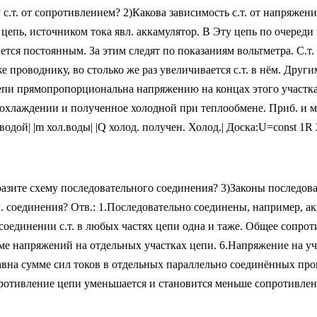
.т. от сопротивлением? 2)Какова зависимость с.т. от напряжен
я цепь, источником тока явл. аккамулятор. В Эту цепь по очер
я постоянным. За этим следят по показаниям вольтметра. С.т. в 
 проводнику, во столько же раз увеличивается с.т. в нём. Друг
 цепи прямопропорциональна напряжению на концах этого участк
 охлаждении и полученное холодной при теплообмене. Приб. и м
р. водой| |m хол.воды| |Q холод. получен. Холод.| Доска:U=const 1
азите схему последовательного соединения? 3)Законы последов
. соединения? Отв.: 1.Последовательно соединены, например, ак
 соединении с.т. в любых частях цепи одна и таже. Общее сопр
е напряжений на отдельных участках цепи. 6.Напряжение на уч
 равна сумме сил токов в отдельных параллельно соединённых п
отивление цепи уменьшается и становится меньше сопротивления