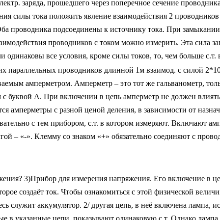
электр. заряда, прошедшего через поперечное сечение проводник
ния силы тока положить явление взаимодействия 2 проводников 
ба проводника подсоединены к источнику тока. При замыкании 
аимодействия проводников с током можно измерить. Эта сила за
и одинаковы все условия, кроме силы токов, то, чем больше с.т
аких параллельных проводников длинной 1м взаимод. с силой 2*1
ваемым амперметром. Амперметр – это тот же гальванометр, тол
 с буквой А. При включении в цепь амперметр не должен влиять
уются амперметры с разной ценой деления, в зависимости от назн
вательно с тем прибором, с.т. в котором измеряют. Включают а
угой – «-». Клемму со знаком «+» обязательно соединяют с пров
ения? 3)Прибор для измерения напряжения. Его включение в це
орое создаёт ток. Чтобы ознакомиться с этой физической величин
сь служит аккумулятор. 2/ другая цепь, в неё включена лампа, 
е в указанные цепи, показывают одинаковую с.т. Однако лампа, в