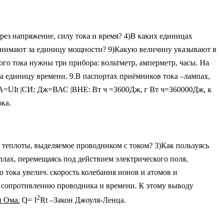
ерез напряжение, силу тока и время? 4)В каких единицах
ринимают за единицу мощности? 9)Какую величину указывают в
ого тока нужны три прибора: вольтметр, амперметр, часы. На
за единицу времени. 9.В паспортах приёмников тока –лампах,
UIt |СИ: Дж=ВАС |ВНЕ: Вт ч =3600Дж, г Вт ч=360000Дж, к
ока.
 теплоты, выделяемое проводником с током? 3)Как пользуясь
лах, перемещаясь под действием электрического поля,
 тока увелич. скорость колебания ионов и атомов и
, сопротивлению проводника и времени. К этому выводу
2
н Ома.
Q= I
Rt –Закон Джоуля-Ленца.