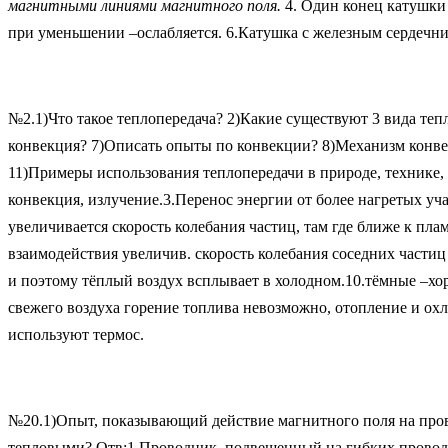
магнитными линиями магнитного поля.
4. Один конец катушки 
при уменьшении –ослабляется. 6.Катушка с железным сердечн
№2.1)Что такое теплопередача? 2)Какие существуют 3 вида те
конвекция? 7)Описать опыты по конвекции? 8)Механизм конвек
11)Примеры использования теплопередачи в природе, технике, 
конвекция, излучение.3.Перенос энергии от более нагретых уч
увеличивается скорость колебания частиц, там где ближе к плам
взаимодействия увеличив. скорость колебания соседних частиц 
и поэтому тёплый воздух всплывает в холодном.10.тёмные –хо
свежего воздуха горение топлива невозможно, отопление и ох
используют термос.
№20.1)Опыт, показывающий действие магнитного поля на пров
тепловыми? Отв:1.Проводник, подвешенный на гибких провод