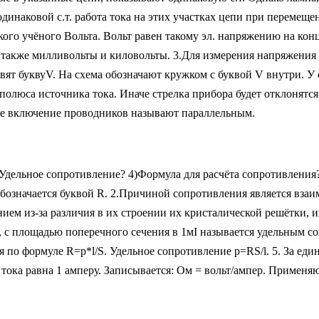
одинаковой с.т. работа тока на этих участках цепи при перемеще
кого учёного Вольта. Вольт равен такому эл. напряжению на кон
акже милливольты и киловольты. 3.Для измерения напряжения н
ят буквуV. На схема обозначают кружком с буквой V внутри. У 
олюса источника тока. Иначе стрелка прибора будет отклонятся
ое включение проводников называют параллельным.
Удельное сопротивление? 4)Формула для расчёта сопротивления
Обозначается буквой R. 2.Причиной сопротивления является вза
ем из-за различия в их строении их кристалической решётки, и
 с площадью поперечного сечения в 1мІ называется удельным с
я по формуле R=p*l/S. Удельное сопротивление p=RS/l. 5. За е
а тока равна 1 амперу. Записывается: Ом = вольт/ампер. Примен