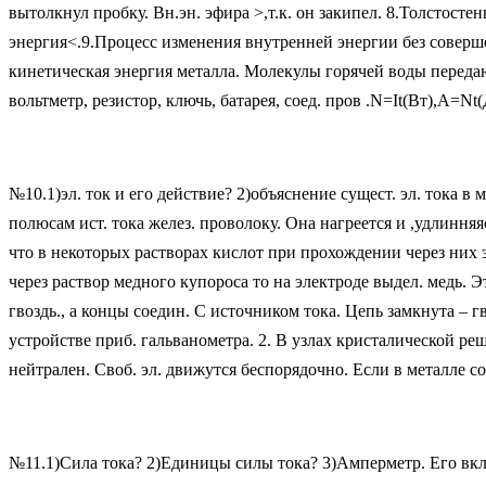
вытолкнул пробку. Вн.эн. эфира >,т.к. он закипел. 8.Толстост
энергия<.9.Процесс изменения внутренней энергии без соверше
кинетическая энергия металла. Молекулы горячей воды передаю
вольтметр, резистор, ключь, батарея, соед. пров .N=It(Вт),A=Nt
№10.1)эл. ток и его действие? 2)объяснение сущест. эл. тока в м
полюсам ист. тока желез. проволоку. Она нагреется и ,удлинняя
что в некоторых растворах кислот при прохождении через них эл
через раствор медного купороса то на электроде выдел. медь. Э
гвоздь., а концы соедин. С источником тока. Цепь замкнута – 
устройстве приб. гальванометра. 2. В узлах кристалической р
нейтрален. Своб. эл. движутся беспорядочно. Если в металле созд
№11.1)Сила тока? 2)Единицы силы тока? 3)Амперметр. Его вклю