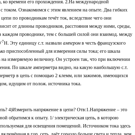
а, ко времени его прохождения. 2.На международной
с током. Ознакомимся с этим явлением на опыте. Два гибких
цепи по проводникам течёт ток, вследствие чего они
висит от длинны проводников, расстояния между ними, среды,
. в каждом проводнике, тем с большей силой они взаимод. между
-7
0
Н. Эту единицу с.т. назвали
ампером
в честь французского
ько приспособленный для измерения силы тока; его шкала
 на измеряемую величину. Он устроен так, что при включении
ачения. По шкале амперметра видно, на какую наибольшую с.т.
мперметр в цепь с помощью 2 клемм, или зажимов, имеющихся
одом, идущим от полож. источника тока.
пь? 4)Измерить напряжение в цепи? Отв:1.Напряжение – это
ой обратимся к опыту. 1/ электрическая цепь, в которою
используемая для освещения помещений. Источником тока здесь
ключённая в гор. сеть, даёт гораздо больше света и тепла, чем