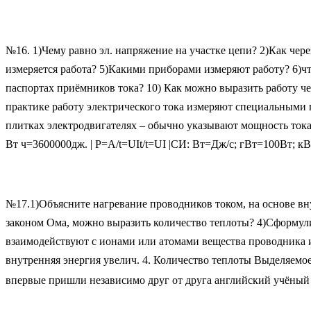
№16. 1)Чему равно эл. напряжение на участке цепи? 2)Как чере
измеряется работа? 5)Какими приборами измеряют работу? 6)
паспортах приёмников тока? 10) Как можно выразить работу че
практике работу электрического тока измеряют специальными 
плитках электродвигателях – обычно указывают мощность ток
Вт ч=3600000дж. | P=A/t=UIt/t=UI |СИ: Вт=Дж/с; гВт=100Вт; кВ
№17.1)Объясните нагревание проводников током, на основе вну
законом Ома, можно выразить количество теплоты? 4)Сформули
взаимодействуют с ионами или атомами вещества проводника и 
внутренняя энергия увелич. 4. Количество теплоты Выделяемо
впервые пришли независимо друг от друга английский учёны