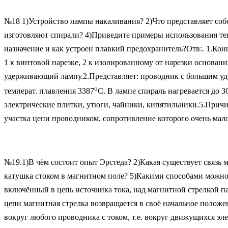
№18 1)Устройство лампы накаливания? 2)Что представляет соб
изготовляют спирали? 4)Приведите примеры использования тепл
назначение и как устроен плавкий предохранитель?Отв:. 1.Кон
1 к винтовой нарезке, 2 к изолированному от нарезки основан
удерживающий лампу.2.Представляет: проводник с большим уд
о
температ. плавления 3387
С. В лампе спираль нагревается до 3
электрические плитки, утюги, чайники, кипятильники.5.Прич
участка цепи проводником, сопротивление которого очень мал
№19.1)В чём состоит опыт Эрстеда? 2)Какая существует связь
катушка стоком в магнитном поле? 5)Какими способами можно 
включённый в цепь источника тока, над магнитной стрелкой п
цепи магнитная стрелка возвращается в своё начальное положе
вокруг любого проводника с током, т.е. вокруг движущихся эл