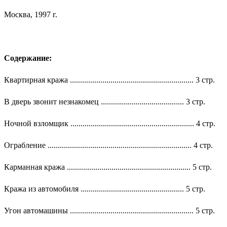
Москва, 1997 г.
Содержание:
Квартирная кража ............................................................. 3 стр.
В дверь звонит незнакомец ......................................... 3 стр.
Ночной взломщик ............................................................. 4 стр.
Ограбление ....................................................................... 4 стр.
Карманная кража ............................................................. 5 стр.
Кража из автомобиля ................................................... 5 стр.
Угон автомашины ............................................................. 5 стр.