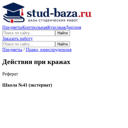
Предметы
Контрольная
Курсовая
Диплом
Найти
Заказать работу
Найти
Предметы
/
Право, юриспруденция
Действия при кражах
Реферат
Школа №41 (экстернат)