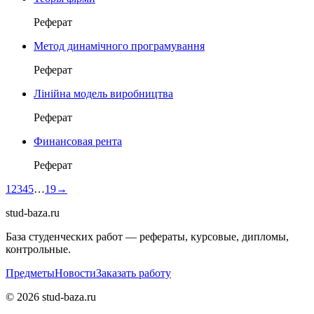
Реферат
Метод динамічного програмування
Реферат
Лінійна модель виробництва
Реферат
Финансовая рента
Реферат
1
2
3
4
5
…
19
→
stud-baza.ru
База студенческих работ — рефераты, курсовые, дипломы,
контрольные.
Предметы
Новости
Заказать работу
©
2026
stud-baza.ru