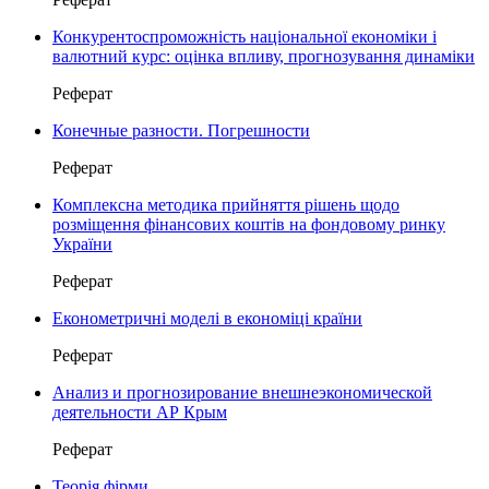
Конкурентоспроможність національної економіки і
валютний курс: оцінка впливу, прогнозування динаміки
Реферат
Конечные разности. Погрешности
Реферат
Комплексна методика прийняття рішень щодо
розміщення фінансових коштів на фондовому ринку
України
Реферат
Економетричні моделі в економіці країни
Реферат
Анализ и прогнозирование внешнеэкономической
деятельности АР Крым
Реферат
Теорія фірми