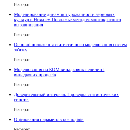
Реферат
Моделирование динамики урожайности зерновых
культур в Нижнем Поволжье методом многократного
выравнивания
Реферат
Основні положення статистичного моделювання систем
зв'язку
Реферат
Моделювання на ЕОМ випадкових величин і
випадкових процесів
Реферат
Доверительный интервал. Проверка статистических
гипотез
Реферат
Оцінювання параметрів розподілів
Реферат