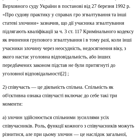
Верховного суду України в постанові від 27 бе­резня 1992 р.
«Про судову практику у справах гро згвалтування та інші
статеві злочини» зазначив, що дії учасника згвалтування
підлягають кваліфікації за ч. 3 ст. 117 Кримі­нального кодексу
як вчинення групового згвалтування і в тому разі, коли інші
учасники злочину через неосудність, недосягнення віку, з
якого настає уголовна відповідаль­ність, або інших
передбачених законом підстав не були при­тягнуті до
уголовної відповідальності[2] ;
2) співучасть — це діяльність спільна. Спільність як
об'єктивна ознака співучасті включає до себе такі три
моменти:
а) злочин здійснюється спільними зусиллями усіх
співучасників. Роль, функції кожного з співучасників можуть
різнитися, але при цьо­му злочин — це наслідок загальної,