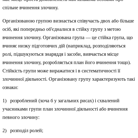
спільне вчинення злочину.
Організованою групою визнається співучасть двох або більше
осіб, які попередньо об'єдналися в стійку групу з метою
вчинення злочину. Організована група — це стійка група, що
вчиняє низку підготовчих дій (наприклад, розподіляються
ролі, підшукуються знаряддя і засоби, вив­чається місце
вчинення злочину, розробляється план його вчинення тощо).
Стійкість групи може виражатися і в систематичності її
злочин­ної діяльності. Організовану групу характеризують такі
ознаки:
1) розроблений (хоча б у загальних рисах) і схвалений
учасниками групи план злочинної діяльності або вчинен­ня
певного злочину:
2) розподіл ролей;