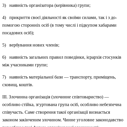
3) наявність організатора (керівника) групи;
4) прикриття своєї діяльності як своїми силами, так і з до­
помогою сторонніх осіб (в тому числі і підкупом хабара­ми
посадових осіб);
5) вербування нових членів;
6) наявність загальних правил поведінки, ієрархія стосун­ків
між учасниками групи;
7) наявність матеріальної бази — транспорту, приміщень,
сховищ, коштів.
ІІІ. Злочинна організація (злочинне співтовариство) —
особливо стійка, згуртована група осіб, особливо небезпечна
співучасть. Саме створення такої організації визнається
законом закінченим злочином. Чинне уголовне законодавство