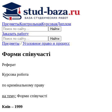
Предметы
Контрольная
Курсовая
Диплом
Найти
Заказать работу
Найти
Предметы
/
Уголовное право и процесс
Форми співучасті
Реферат
Курсова робота
по кримінальному праву
на тему:
Форми співучасті
Київ – 1999