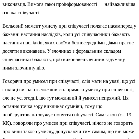
виконавця. Вимога такої проінфор­мованості — найважливіша
ознака співучасті.
Вольовий момент умислу при співучасті полягає насамперед у
бажанні настання наслідків, коли усі співучасники бажають
настання наслідків, яких своїми безпосередніми діями прагне
досягти виконавець. У злочинах з формальним складом
співучасники бажають, щоб викона­вець вчинив задуману
ними злочинну дію.
Говорячи про умисел при співучасті, слід мати на увазі, що усі
фахівці визнають можливість прямого умислу при співучасті,
але не усі згодні, що тут можливий й умисел непрямий. Ця
остання точка зору викликає сумніви, тому що
необгрунтовано звужує поняття співучасті. Сам закон (ст. 19
КК), говорячи про уми­сел при співучасті, нічого не говорить
про види такого умислу, допускаю­чи тим самим, що він може