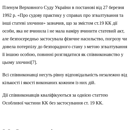
Пленум Верховного Суду України в постанові від 27 березня
1992 р. «Про судову практику у справах про згвалтування та
інші статеві злочини» зазначив, що за змістом ст.19 КК дії
особи, яка не вчинила і не мала наміру вчини­ти статевий акт,
але безпосередньо застосувала фізичне насильство, погрозу чи
довела потерпілу до безпорадного ста­ну з метою згвалтування
її іншою особою, повинні розгля­датися як співвиконавство у
цьому злочині[7].
Всі співвиконавці несуть рівну відповідальність незалежно від
кількості і якості виконаних кожним із них дій.
Дії співвиконавців кваліфікуються за однією статтею
Особливої частини КК без застосування ст. 19 КК.