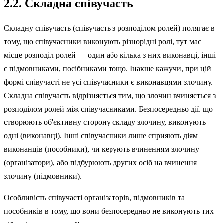
2.2. Складна співучасть
Складну співучасть (співучасть з розподілом ролей) поля­гає в
тому, що співучасники виконують різнорідні ролі, тут має
місце розподіл ролей — один або кілька з них виконавці, інші
є підмовни­ками, посібниками тощо. Інакше кажучи, при цій
формі співучасті не усі співучасники є виконавцями злочину.
Складна співучасть відрізняється тим, що злочин вчиняється з
розподілом ролей між співучасниками. Безпосередньо дії, що
створюють об'єктивну сторону складу злочину, виконують
одні (виконавці). Інші співучасники лише сприяють діям
виконанців (пособники), чи керують вчиненням злочину
(організатори), або підбурюють других осіб на вчинення
злочину (підмовники).
Особливість співучасті організаторів, підмовників та
пособників в тому, що вони безпосередньо не виконують тих