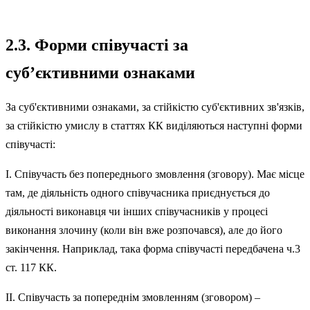
2.3. Форми співучасті за
суб’єктивними ознаками
За суб'єктивними ознаками, за стійкістю суб'єктивних зв'язків,
за стійкістю умислу в статтях КК виділяються наступні форми
співучасті:
І. Співучасть без попереднього змовлення (зговору). Має місце
там, де діяльність одного співучасника приєднується до
діяльності ви­конавця чи інших співучасників у процесі
виконання злочину (коли він вже розпочався), але до його
закінчення. Наприклад, така форма співучасті передбачена ч.3
ст. 117 КК.
ІІ. Співучасть за попереднім змовленням (зговором) –