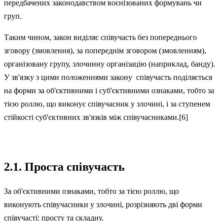
передбачених законодавством воєнізованих формувань чи
груп.
Таким чином, закон виділяє співучасть без попереднього
зговору (змовлення), за попереднім зговором (змовленням),
організовану групу, злочинну організацію (наприклад, банду).
У зв'язку з цими положення­ми закону співучасть поділяється
на форми за об'єктивними і суб'єктивними ознаками, тобто за
тією роллю, що виконує співучасник у злочині, і за ступенем
стійкості суб'єктивних зв'язків між співучасниками.[6]
2.1. Проста співучасть
За об'єктивними ознаками, тобто за тією роллю, що
виконують співучасники у злочині, розрізняють дві форми
співучасті: просту та складну.