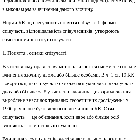
підмов­ником або пособником вбивства і відповідатиме поряд
з виконавцем за вчинення даного злочину.
Норми КК, що регулюють поняття співучасті, форми
співучасті, відповідальність співучасників, утворюють
самостійний інститут співучасті.
1. Поняття і ознаки співучасті
В уголовному праві співучастю називається навмисне спільне
вчинення злочину двома або більше особами. В ч. 1 ст. 19 КК
говориться, що співучастю визнається умисна спільна участь
двох або більше осіб у вчиненні злочину. Це формулювання
вироблене внаслідок тривалих теоретичних досліджень і у
1960 р. уперше було включено до чинного КК. Отже,
співучасть — це об'єднання, коли двоє або більше осіб
вчиняють злочин спільно і умисно.
Вчинення злочину в співучасті завжди значно перевищує