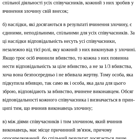
спільної діяльності усіх співу­часників, кожний з них зробив у
вчинення злочину свій внесок;
б) наслідки, які досягаються в результаті вчинення злочину, є
єдиними, неподільними, спільними для усіх співучасників. За
ці наслідки відповідальність несуть усі співучасники,
незалежно від тієї ролі, яку кожний з них виконував у злочині.
Якщо троє осіб вчинили вбивство, то кожна з них повинна
нести відповідальність за ціле вбивство, а не за 1/3 вбивства,
хоча вона безпосередньо і не вбивала жертву. Тому особа, яка
підкупила вбивцю, так само як і особа, яка дала для цього
зброю, відповідають за вбивство, вчинене виконавцем. Обсяг
відповідальності кожного співучасника і визначається в прин­
ципі тим, що вчинив виконавець злочину;
в) між діями співучасників і тим злочином, який вчинив
викона­вець, має місце причинний зв'язок, причому
опосередкований, бо спільний результат досягається лише