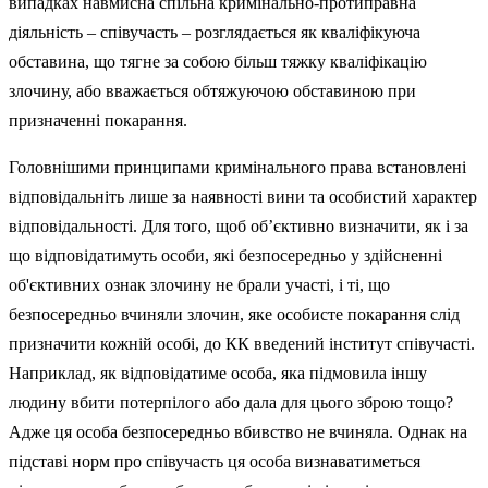
випадках навмисна спільна кримінально-протиправна
діяльність – співучасть – розглядається як кваліфікуюча
обставина, що тягне за собою більш тяжку кваліфіка­цію
злочину, або вважається обтяжуючою обставиною при
призначенні покарання.
Головнішими принципами кримінального права встановлені
відповідальніть лише за наявності вини та особистий характер
відповідальності. Для того, щоб об’єктивно визначити, як і за
що відповідатимуть особи, які безпосередньо у здійсненні
об'єктивних ознак злочину не брали участі, і ті, що
безпосередньо вчиняли злочин, яке особисте покарання слід
призначити кожній особі, до КК введений інститут співучасті.
Наприклад, як відповідати­ме особа, яка підмовила іншу
людину вбити потерпілого або дала для цього зброю тощо?
Адже ця особа безпосередньо вбивство не вчиняла. Однак на
підставі норм про співучасть ця особа визнаватиметься