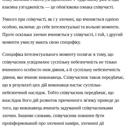
взаємна узгодженість — це обов'язкова ознака співучасті.
Умисел при співучасті, як і у злочині, що вчиняється однією
особою, включає до себе інтелектуальні та вольові моменти.
Проте оскільки зло­чин вчиняється у співучасті, і той, і другий
моменти умислу мають свою специфіку.
Специфіка інтелектуального моменту полягає в тому, що
співуча­сник усвідомлює суспільну небезпечність не тільки
вчиненого особи­сто ним діяння, а й суспільну небезпечність
діяння, яке вчиняє вико­навець. Співучасник також передбачає,
що в результаті цих дій виконавця настає суспільн-
небезпечний наслідок. Тобто співучасник передбачає, що
внаслідок його дій розвиток причинного зв'язку приведе до
того, що виконавець вчинить задуманий співучасниками
злочин. Іншими словами, співучасник повинен бути
проінформований про злочинні наміри, злочинні дії