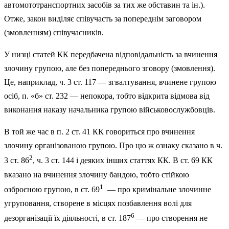
автомототранспортних засобів за тих же обставин та ін.).
Отже, закон виділяє співучасть за попереднім заговором
(змовленням) співучасників.
У низці статей КК передбачена відповідальність за вчинення
злочи­ну групою, але без попереднього зговору (змовлення).
Це, наприклад, ч. 3 ст. 117 — згвалтування, вчинене групою
осіб, п. «б» ст. 232 — непокора, тобто відкрита відмова від
виконання наказу начальника групою військовослужбовців.
В той же час в п. 2 ст. 41 КК говориться про вчинення
злочину організованою групою. Про цю ж ознаку сказано в ч.
2
3 ст. 86
, ч. 3 ст. 144 і деяких інших статтях КК. В ст. 69 КК
вказано на вчинення злочи­ну бандою, тобто стійкою
1
озброєною групою, в ст. 69
— про кримінальне злочинне
угруповання, створене в місцях позбавлення волі для
6
дезорганізації їх діяльності, в ст. 187
— про створення не