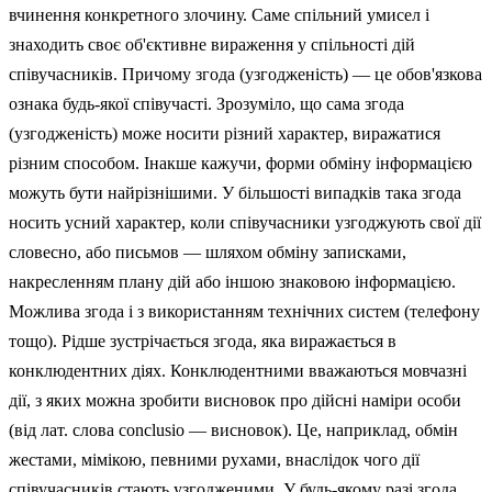
вчинення конкретного злочину. Саме спільний умисел і
знаходить своє об'єктив­не вираження у спільності дій
співучасників. Причому згода (узгод­женість) — це обов'язкова
ознака будь-якої співучасті. Зрозуміло, що сама згода
(узгодженість) може носити різний характер, виражатися
різним способом. Інакше кажучи, форми обміну інформацією
можуть бути найрізнішими. У більшості випадків така згода
носить усний характер, коли співучасники узгоджують свої дії
словесно, або письмов — шляхом обміну записками,
накресленням плану дій або іншою знаковою інформацією.
Можлива згода і з використанням технічних систем (телефону
тощо). Рідше зустрічається згода, яка виражається в
конклюдентних діях. Конклюдентними вва­жаються мовчазні
дії, з яких можна зробити висновок про дійсні наміри особи
(від лат. слова соnсlusіо — висновок). Це, наприклад, обмін
жес­тами, мімікою, певними рухами, внаслідок чого дії
співучасників ста­ють узгодженими. У будь-якому разі згода,