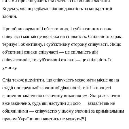
вилами про співучасть і за статтею Особливої частини
Кодексу, яка передбачає відповідальність за конкретний
злочин.
При обрисовуванні і об'єктивних, і суб'єктивних ознак
співучасті має місце вказівка на спільність. Спільність харак­
теризує і об'єктивну, і суб'єктивну сторону співучасті. Якщо
об'єктивні ознаки співучасті — це спільність дій
співучасників, то суб'єктивні озна­ки — це спільність їх
умислу.
Слід також відмітити, що співучасть може мати місце як на
стадії попередньої злочинної діяльності, так і в процесі
вчинення закінченого злочину виконавцем. Якщо ж злочин
вже закінчено, будь-які наступні дії осіб — заздалегідь не
обіцяні ними — співучастю у цьому злочині за кримінальним
правом України визнаватись не можуть[5].