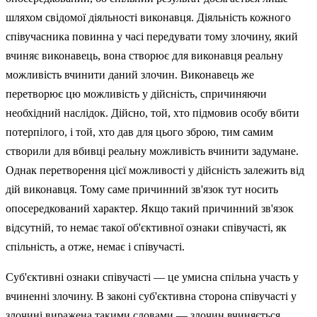
шляхом свідомої діяльності виконавця. Діяльність кожного
співучасника повинна у часі переду­вати тому злочину, який
вчиняє виконавець, вона створює для вико­навця реальну
можливість вчинити даний злочин. Виконавець же
перетворює цю можливість у дійсність, спричиняючи
необхідний наслідок. Дійсно, той, хто підмовив особу вбити
потерпілого, і той, хто дав для цього зброю, тим самим
створили для вбивці реальну мож­ливість вчинити задумане.
Однак перетворення цієї можливості у дійсність залежить від
дій виконавця. Тому саме причинний зв'язок тут носить
опосередкований характер. Якщо такий причинний зв'язок
відсутній, то немає такої об'єктивної ознаки співучасті, як
спільність, а отже, немає і співучасті.
Суб'єктивні ознаки співучасті — це умисна спільна участь у
вчиненні злочину. В законі суб'єктивна сторона співучасті у
злочині виражена такими словами — злочин вчиняється