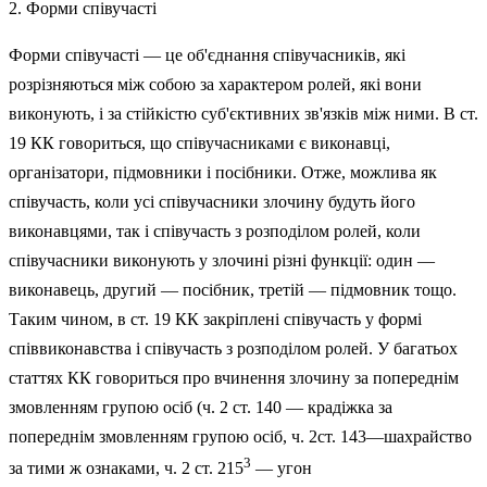
2. Форми співучасті
Форми співучасті — це об'єднання співучасників, які
розрізняються між собою за характером ролей, які вони
виконують, і за стійкістю суб'єктивних зв'язків між ними. В ст.
19 КК говориться, що співучасниками є виконавці,
організатори, підмовники і посібники. Отже, можлива як
співучасть, коли усі співучасники злочину будуть його
виконавцями, так і співучасть з розподілом ролей, коли
співучасники виконують у злочині різні функції: один —
виконавець, другий — посібник, третій — підмовник тощо.
Таким чином, в ст. 19 КК закріплені співучасть у формі
співвиконавства і співучасть з розподілом ролей. У багатьох
статтях КК говориться про вчинення зло­чину за попереднім
змовленням групою осіб (ч. 2 ст. 140 — крадіжка за
попереднім змовленням групою осіб, ч. 2ст. 143—шахрайство
3
за тими ж ознаками, ч. 2 ст. 215
— угон