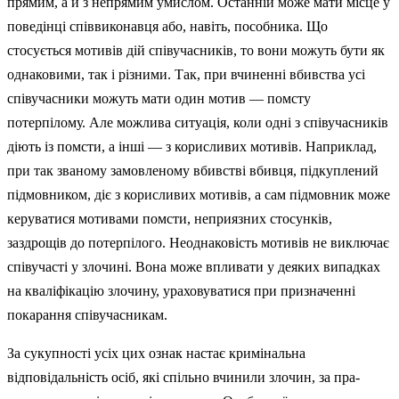
прямим, а й з непрямим умислом. Останній може мати місце у
поведінці співвиконавця або, навіть, пособника. Що
стосується мотивів дій співучасників, то вони можуть бути як
однаковими, так і різними. Так, при вчиненні вбивства усі
співучасники можуть мати один мотив — помсту
потерпілому. Але можлива ситуація, коли одні з співучасників
діють із помсти, а інші — з корисливих мотивів. Наприклад,
при так званому замовленому вбивстві вбивця, підкуплений
підмовником, діє з корисливих мотивів, а сам підмовник може
керуватися мотивами помсти, неприязних стосунків,
заздрощів до потерпілого. Не­однаковість мотивів не виключає
співучасті у злочині. Вона може впли­вати у деяких випадках
на кваліфікацію злочину, ураховуватися при призначенні
покарання співучасникам.
За сукупності усіх цих ознак настає кримінальна
відповідальність осіб, які спільно вчинили злочин, за пра­