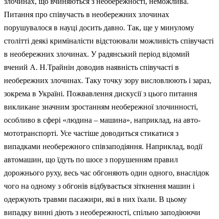
злочинах, що вчиняються з необережності, неможлива.
Питання про співучасть в необережних злочинах
порушувалося в науці досить давно. Так, ще у минулому
столітті деякі криміналісти відстоювали можливість співучасті
в необережних злочинах. У радянський період відомий
вчений А. Н.Трайнін доводив наявність співучасті в
необережних злочинах. Таку точку зору висловлюють і зараз,
зокрема в Україні. Пожвавлення дискусії з цього питання
викликане значним зростанням необережної злочинності,
особливо в сфері «людина – машина», наприклад, на авто-
мототранспорті. Усе частіше доводиться стикатися з
випадками необережного співзаподіяння. Наприклад, водії
автомашин, що їдуть по шосе з порушенням правил
дорожнього руху, весь час обгоняють один одного, внаслідок
чого на одному з обгонів відбувається зіткнення машин і
одержують травми пасажири, які в них їхали. В цьому
випадку винні діють з необережності, спільно заподіюючи