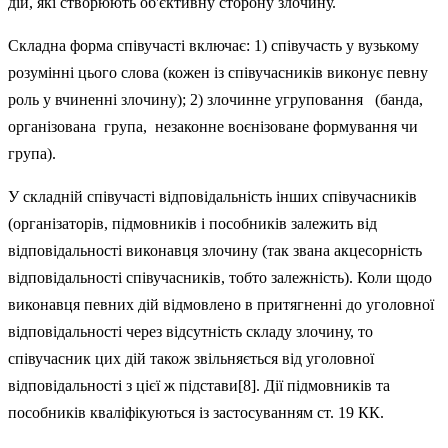
дій, які створюють об'єктивну сторону злочину.
Складна форма співучасті включає: 1) співучасть у вузькому
розумінні цього слова (кожен із співучасників виконує певну
роль у вчиненні злочину); 2) злочинне угруповання (банда,
організована група, незаконне воєнізоване формування чи
група).
У складній співучасті відповідальність інших співучас­ників
(організаторів, підмовників і пособників залежить від
відповідальності виконавця злочину (так звана акцесорність
відповідальності співучасників, тобто залежність). Коли щодо
виконавця певних дій відмовлено в притягненні до уголовної
відповідальності через відсутність складу злочи­ну, то
співучасник цих дій також звільняється від уголовної
відповідальності з цієї ж підстави[8]. Дії підмовників та
пособників кваліфіку­ються із застосуванням ст. 19 КК.