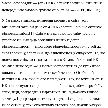
масові безпорядки — (ст.71 КК), а також злочини, вчинені за
2
по­передньою змовою групою осіб (ст. 81 — 84, 86, 86
КК).
У багатьох випадках вчинення злочину в співучасті
визнається законом (п. 2 ст. 41 КК) обставиною, що обтяжує
відповідальність[1]. Слід мати на увазі, що співучасть не
утворює яких-небудь особ­ливих інших підстав
відповідальності — підставою відповідальності тут є той же
склад злочину, але такий, що здійснюється у співучасті. Те, що
норма про співучасть розташована в Загальній частині КК,
означає лише одне —ця норма застосовується до будь-якого
випадку вчинен­ня злочину, передбаченого в Особливій
частині КК, але вчиненого у співучасті. Так, положення ст. 19
КК застосовуються при вчиненні вбивств, грабежів, розбоїв,
спекуляції, розкрадання наркотиків, як і будь-якого іншого
злочину. При розкритті змісту співучасті слід встановлю­вати
як об'єктивну, так і суб'єктивну сторону, або, інакше кажучи,