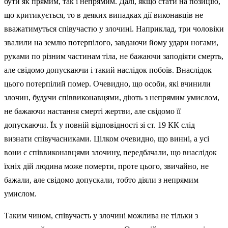
бути як прямим, так і непрямим. Далі, якщо стати на позицію,
що критикується, то в деяких випадках дії виконавців не
вважатимуться співучастю у злочині. Наприклад, три чоловіки
звалили на землю потерпілого, завдаючи йому удари ногами,
руками по різним частинам тіла, не бажаючи заподіяти смерть,
але свідо­мо допускаючи і такий наслідок побоїв. Внаслідок
цього потерпілий помер. Очевидно, що особи, які вчинили
злочин, будучи співвиконавцями, діють з непрямим умислом,
не бажаючи настання смерті жертви, але свідомо її
допускаючи. Їх у повній відповідності зі ст. 19 КК слід
визнати співучасниками. Цілком очевидно, що винні, а усі
вони є співви­конавцями злочину, передбачали, що внаслідок
їхніх дій людина може померти, проте цього, звичайно, не
бажали, але свідомо допускали, тобто діяли з непрямим
умислом.
Таким чином, співучасть у злочині можлива не тільки з