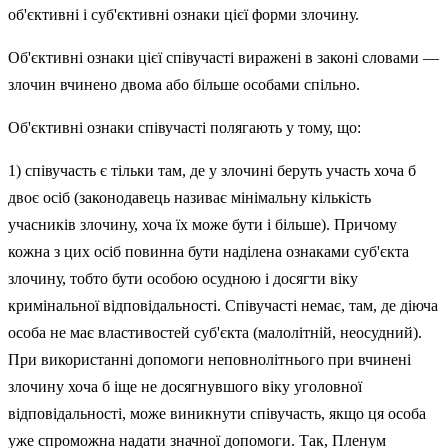
об'єктивні і суб'єктивні ознаки цієї форми злочину.
Об'єктивні ознаки цієї співучасті виражені в законі словами —
злочин вчинено двома або більше особами спільно.
Об'єктивні ознаки співучасті полягають у тому, що:
1) співучасть є тільки там, де у злочині беруть участь хоча б
двоє осіб (законодавець називає мінімальну кількість
учасників злочину, хоча їх може бути і більше). Причому
кожна з цих осіб повинна бути наділена ознаками суб'єкта
злочину, тобто бути особою осудною і до­сягти віку
кримінальної відповідальності. Співучасті немає, там, де діюча
особа не має властивостей суб'єкта (малолітній, неосудний).
При використанні допомоги неповнолітнього при вчине­ні
злочину хоча б іще не досягнувшого віку уголовної
відповідальності, може виникнути співучасть, якщо ця особа
уже спроможна надати значної допомоги. Так, Пленум