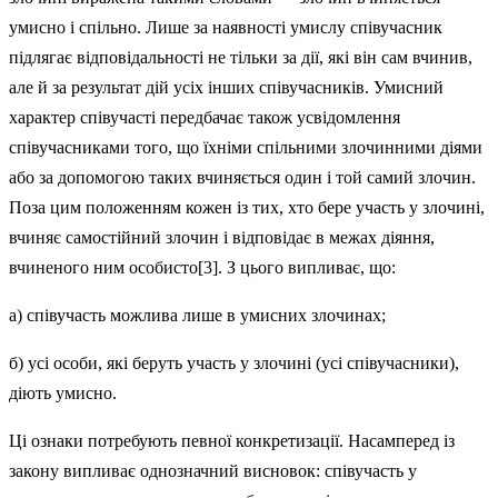
умисно і спільно. Лише за наявності умислу спів­учасник
підлягає відповідальності не тільки за дії, які він сам вчинив,
але й за результат дій усіх інших співучас­ників. Умисний
характер співучасті передбачає також усвідом­лення
співучасниками того, що їхніми спільними злочин­ними діями
або за допомогою таких вчиняється один і той самий злочин.
Поза цим положенням кожен із тих, хто бере участь у злочині,
вчиняє самостійний злочин і відпо­відає в межах діяння,
вчиненого ним особисто[3]. З цього випливає, що:
а) співучасть можлива лише в умисних злочинах;
б) усі особи, які беруть участь у злочині (усі співучасники),
діють умисно.
Ці ознаки потребують певної конкретизації. Насамперед із
закону випливає однозначний висновок: співучасть у