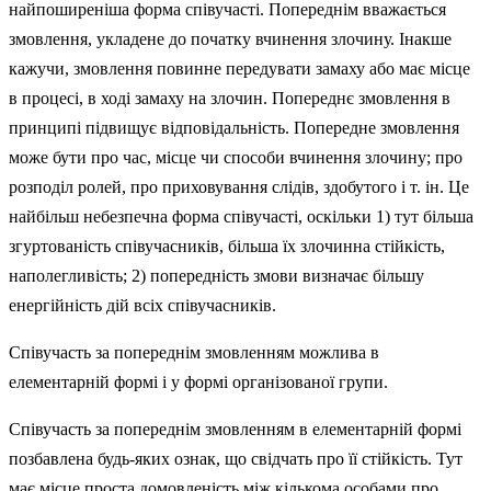
найпоширеніша форма співучасті. Попереднім вважається
змовлення, укладене до початку вчинення злочину. Інакше
кажучи, змовлення повинне передувати замаху або має місце
в процесі, в ході замаху на злочин. Попереднє змовлення в
принципі підвищує відповідальність. Попередне змовлення
може бути про час, місце чи способи вчинення злочину; про
розподіл ролей, про приховування слідів, здобутого і т. ін. Це
найбільш небезпечна форма співучасті, оскільки 1) тут більша
згуртованість співучасників, більша їх зло­чинна стійкість,
наполегливість; 2) попередність змови визначає більшу
енергійність дій всіх співучасників.
Співучасть за попереднім змовленням можлива в
елементарній формі і у формі організованої групи.
Співучасть за попереднім змовленням в елементарній формі
позбавле­на будь-яких ознак, що свідчать про її стійкість. Тут
має місце проста домовленість між кількома особами про