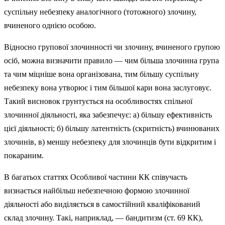
суспільну небезпеку аналогічного (тотожного) злочину,
вчиненого однією особою.
Відносно групової злочинності чи злочину, вчиненого групою
осіб, можна визначити правило — чим більша злочинна група
та чим міцніше вона організована, тим біль­шу суспільну
небезпеку вона утворює і тим більшої кари вона заслуговує.
Такий висновок грунтується на особливостях спільної
злочинної діяльності, яка забезпечує: а) більшу ефектив­ність
цієї діяльності; б) більшу латентність (скритність) вчинюваних
злочинів, в) меншу небезпеку для злочинців бути відкритим і
покараним.
В багатьох статтях Особливої частини КК співучасть
визнається найбільш небезпечною формою злочинної
діяльності або виділяється в самостійний кваліфікований
склад злочину. Такі, наприклад, — бандитизм (ст. 69 КК),