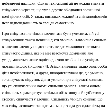
небезпечні наслідки. Однак такі спільні дії не можна визнати
співучастю через те, що тут відсутнє об'єднання злочинної
волі діючих осіб. У таких випадках кож­ний із співзаподіювачів
несе відповідальність за свої дії самостійно.
При співучасті не тільки злочин має бути умисним, а й усі
співучас­ники також повинні діяти умисно. Навмисне і спільне
вчинення злочи­ну не дозволяє, не дає можливості визнати
співучастю діяння, яке не має взаємоусвідомлення, яке
усвідом­люється лише однією діючою особою і не усвідом­
люється іншою (іншими)[4]. Звідси випливає: якщо одна особа
діє з необережності, а друга, використовуючи це, діє умисно,
то співучасть відсутня. Діяти умисно при співучасті означає,
що усі співучасники мають спільний умисел. Таким чи­ном,
спільність характеризує не тільки об'єктивну, а й суб'єктивну
сторону співучасті у злочині. Спільність умислу означає, що
між співучасниками завжди має місце згода (узгодженість) на