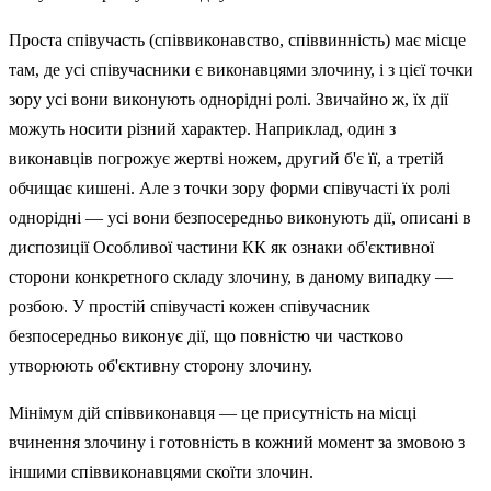
Проста співучасть (співвиконавство, співвинність) має місце
там, де усі співучасники є виконавцями злочину, і з цієї точки
зору усі вони виконують однорідні ролі. Звичайно ж, їх дії
можуть носити різний характер. Наприклад, один з
виконавців погрожує жертві ножем, другий б'є її, а третій
обчищає кишені. Але з точки зору форми співучасті їх ролі
однорідні — усі вони безпосередньо виконують дії, описані в
диспозиції Особливої частини КК як ознаки об'єктивної
сторони конкретного складу злочину, в даному випадку —
розбою. У простій співучасті кожен співучас­ник
безпосередньо виконує дії, що повністю чи частково
утворюють об'єктивну сторону злочину.
Мінімум дій співвиконавця — це присутність на місці
вчинення злочину і готовність в кожний момент за змовою з
іншими співвиконавцями скоїти злочин.