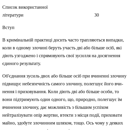
Список використанної
літератури 30
Вступ
В кримінальній практиці досить часто трапляються випадки,
коли в одному зло­чині беруть участь дві або більше осіб, які
діють узгоджено і спрямову­ють свої зусилля на досягнення
єдиного результату.
Об'єднання зусиль двох або більше осіб при вчиненні злочину
підвищує небезпечність самого злочину, полегшує його вчи­
нення і приховування. Коли діють дві або більше особи, то
вони підтримують один одного, що, природно, полегшує їм
вчинення зло­чину, дає можливість з більшим успіхом
нейтралізувати опір жертви, втекти з місця події, приховати
майно, здобуте злочинним шляхом, тощо. Ось чому у деяких