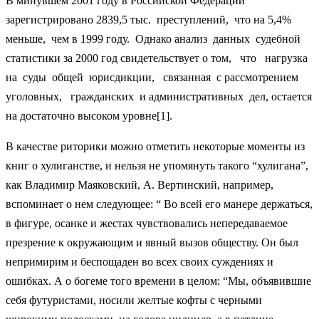
В минувшем 2001 году в Российской Федерации
зарегистрировано 2839,5 тыс. преступлений, что на 5,4%
меньше, чем в 1999 году. Однако анализ данных судебной
статистики за 2000 год свидетельствует о том, что нагрузка
на суды общей юрисдикции, связанная с рассмотрением
уголовных, гражданских и административных дел, остается
на достаточно высоком уровне[1].
В качестве риторики можно отметить некоторые моменты из
книг о хулиганстве, и нельзя не упомянуть такого “хулигана”,
как Владимир Маяковский, А. Вертинский, например,
вспоминает о нем следующее: “ Во всей его манере держаться,
в фигуре, осанке и жестах чувствовались непередаваемое
презрение к окружающим и явный вызов обществу. Он был
непримирим и беспощаден во всех своих суждениях и
ошибках. А о богеме того времени в целом: “Мы, объявившие
себя футуристами, носили желтые кофты с черными