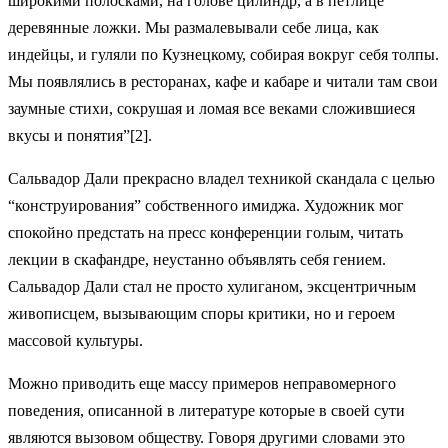
широкими полосками, на голове цилиндр, а в петлице
деревянные ложки. Мы размалевывали себе лица, как
индейцы, и гуляли по Кузнецкому, собирая вокруг себя толпы.
Мы появлялись в ресторанах, кафе и кабаре и читали там свои
заумные стихи, сокрушая и ломая все веками сложившиеся
вкусы и понятия”[2].
Сальвадор Дали прекрасно владел техникой скандала с целью
“конструирования” собственного имиджа. Художник мог
спокойно предстать на пресс конференции голым, читать
лекции в скафандре, неустанно объявлять себя гением.
Сальвадор Дали стал не просто хулиганом, эксцентричным
живописцем, вызывающим споры критики, но и героем
массовой культуры.
Можно приводить еще массу примеров неправомерного
поведения, описанной в литературе которые в своей сути
являются вызовом обществу. Говоря другими словами это