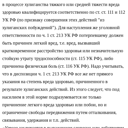
в процессе хулиганства тяжкого или средней тяжести вреда
здоровью квалифицируется соответственно по ст. ст. 111 и 112
УК РФ (по признаку совершения этих действий "из
хулиганских побуждений"). Для наступления же уголовной
ответственности по ч. 1 ст. 213 УК РФ потерпевшему должен
быть причинен легкий вред, т.е. вред, вызвавший
кратковременное расстройство здоровья или незначительную
стойкую утрату трудоспособности (ст. 115 УК РФ), либо
причинена физическая боль (ст. 116 УК РФ). Надо учитывать,
что в диспозиции ч. 1 ст. 213 УК РФ все же нет прямого
указания на степень вреда здоровью, причиненного в
результате хулиганских действий. Из этого следует, что под
насилием в этой норме подразумевается не только
причинение легкого вреда здоровью или побои, но и
ограничение свободы передвижения путем отталкивания,
связывания, удержания и т.п. действий.
«Угроза
заключается в выраженном словесно или действиями