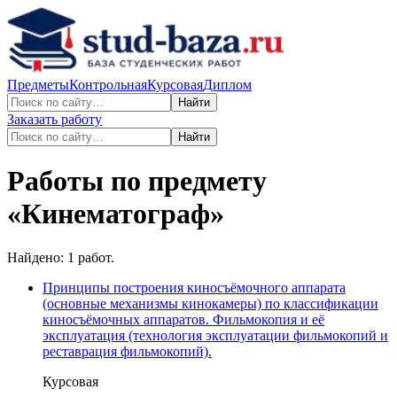
Предметы
Контрольная
Курсовая
Диплом
Найти
Заказать работу
Найти
Работы по предмету
«
Кинематограф
»
Найдено:
1
работ.
Принципы построения киносъёмочного аппарата
(основные механизмы кинокамеры) по классификации
киносъёмочных аппаратов. Фильмокопия и её
эксплуатация (технология эксплуатации фильмокопий и
реставрация фильмокопий).
Курсовая