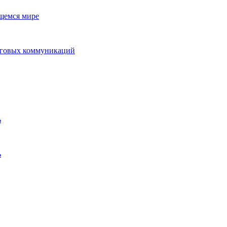
ющемся мире
нговых коммуникаций
ь
ь