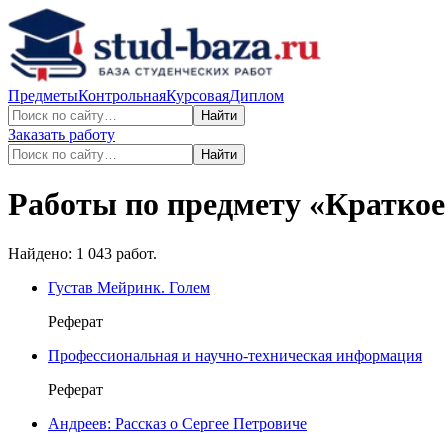
Предметы
Контрольная
Курсовая
Диплом
Найти
Заказать работу
Найти
Работы по предмету «
Краткое
Найдено:
1 043
работ.
Густав Мейринк. Голем
Реферат
Профессиональная и научно-техническая информация
Реферат
Андреев: Рассказ о Сергее Петровиче