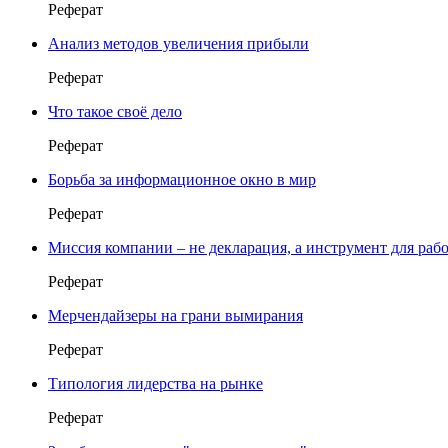
Реферат
Анализ методов увеличения прибыли
Реферат
Что такое cвоё дело
Реферат
Борьба за информационное окно в мир
Реферат
Миссия компании – не декларация, а инструмент для раб
Реферат
Мерчендайзеры на грани вымирания
Реферат
Типология лидерства на рынке
Реферат