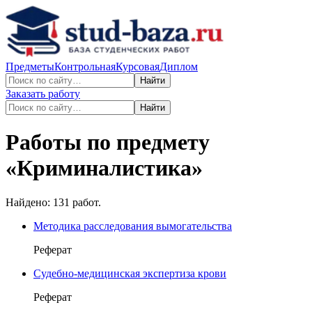
Предметы
Контрольная
Курсовая
Диплом
Найти
Заказать работу
Найти
Работы по предмету
«
Криминалистика
»
Найдено:
131
работ.
Методика расследования вымогательства
Реферат
Судебно-медицинская экспертиза крови
Реферат