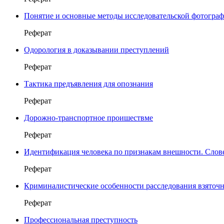
Понятие и основные методы исследовательской фотогра
Реферат
Одорология в доказывании преступлений
Реферат
Тактика предъявления для опознания
Реферат
Дорожно-транспортное проишествме
Реферат
Идентификация человека по признакам внешности. Слов
Реферат
Криминалистические особенности расследования взяточ
Реферат
Профессиональная преступность