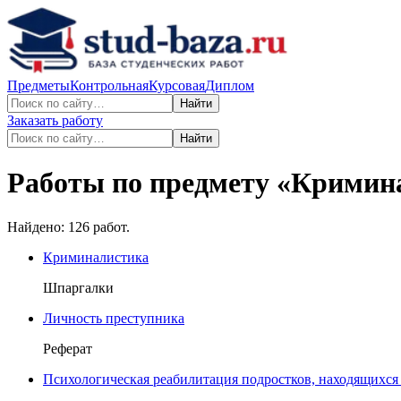
Предметы
Контрольная
Курсовая
Диплом
Найти
Заказать работу
Найти
Работы по предмету «
Кримина
Найдено:
126
работ.
Криминалистика
Шпаргалки
Личность преступника
Реферат
Психологическая реабилитация подростков, находящихся