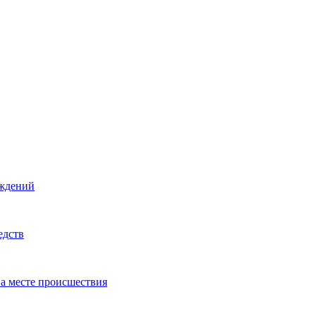
еждений
едств
на месте происшествия