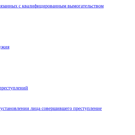
связанных с квалифицированным вымогательством
ужия
 преступлений
 установлении лица совершившего преступление