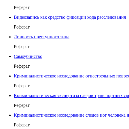
Реферат
Видеозапись как средство фиксации хода расследования
Реферат
Личность преступного типа
Реферат
Самоубийство
Реферат
Криминалистическое исследование огнестрельных повр
Реферат
Криминалистическая экспертиза следов транспортных ср
Реферат
Криминалистическое исследование следов ног человека 
Реферат