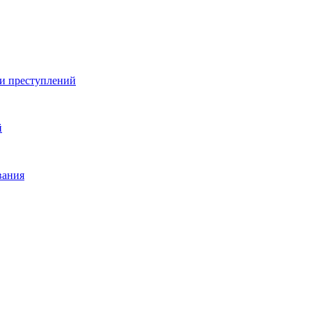
ии преступлений
й
вания