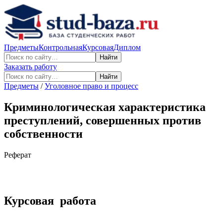
Предметы
Контрольная
Курсовая
Диплом
Найти
Заказать работу
Найти
Предметы
/
Уголовное право и процесс
Криминологическая характеристика
преступлений, совершенных против
собственности
Реферат
Курсовая работа