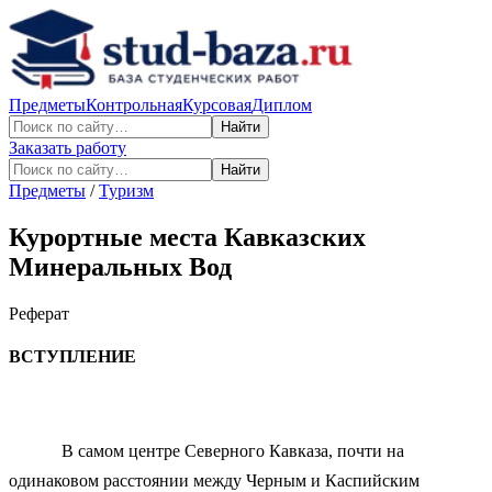
Предметы
Контрольная
Курсовая
Диплом
Найти
Заказать работу
Найти
Предметы
/
Туризм
Курортные места Кавказских
Минеральных Вод
Реферат
ВСТУПЛЕНИЕ
В самом центре Северного Кавказа, почти на
одинаковом расстоянии между Черным и Каспийским