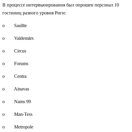
В процессе интервьюирования был опрошен персонал 10
гостиниц разного уровня Риги:
o Saulīte
o Valdemārs
o Circus
o Forums
o Centra
o Ainavas
o Nams 99
o Man-Tess
o Metropole