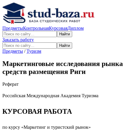
Предметы
Контрольная
Курсовая
Диплом
Найти
Заказать работу
Найти
Предметы
/
Туризм
Маркетинговые исследования рынка
средств размещения Риги
Реферат
Российская Международная Академия Туризма
КУРСОВАЯ РАБОТА
по курсу «Маркетинг и туристский рынок»