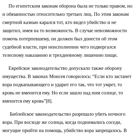
По египетским законам оборона была не только правом, но
и обязанностью относительно третьих лиц. По этим законам
смертной казнью карался тот, кто видел убийство и не
защитил, имея на то возможность. В случае невозможности
помочь потерпевшему, он должен был донести об этом
судебной власти, при неисполнении чего подвергался
телесному наказанию и трехдневному лишению пищи.
Еврейское законодательство допускало также оборону
имущества. В законах Моисея говорилось: “Если кто застанет
вора подкапывающего и ударит его так, что тот умрет, то
кровь не вменится ему. Но если зашло над ним солнце, то
вменится ему кровь”[8].
Библейское законодательство разрешало убить ночного
вора. При восходе же солнца, когда поднимались соседи,
могущие прийти на помощь, убийство вора запрещалось. В