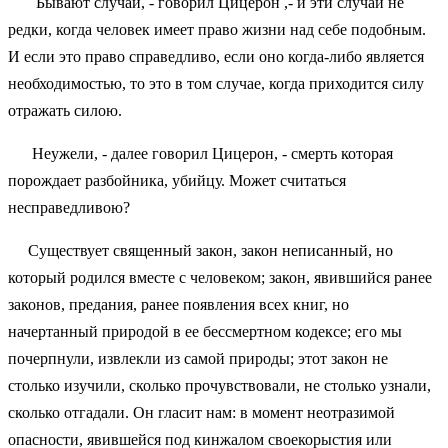
Бывают случаи, - говорил Цицерон ,- и эти случаи не
редки, когда человек имеет право жизни над себе подобным.
И если это право справедливо, если оно когда-либо является
необходимостью, то это в том случае, когда приходится силу
отражать силою.
Неужели, - далее говорил Цицерон, - смерть которая
порождает разбойника, убийцу. Может считаться
несправедливою?
Существует священный закон, закон неписанный, но
который родился вместе с человеком; закон, явившийся ранее
законов, предания, ранее появления всех книг, но
начертанный природой в ее бессмертном кодексе; его мы
почерпнули, извлекли из самой природы; этот закон не
столько изучили, сколько прочувствовали, не столько узнали,
сколько отгадали. Он гласит нам: в момент неотразимой
опасности, явившейся под кинжалом своекорыстия или