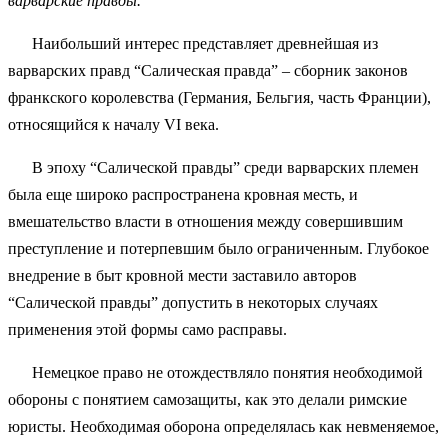
варварские правды.
Наибольший интерес представляет древнейшая из
варварских правд “Салическая правда” – сборник законов
франкского королевства (Германия, Бельгия, часть Франции),
относящийся к началу VI века.
В эпоху “Салической правды” среди варварских племен
была еще широко распространена кровная месть, и
вмешательство власти в отношения между совершившим
преступление и потерпевшим было ограниченным. Глубокое
внедрение в быт кровной мести заставило авторов
“Салической правды” допустить в некоторых случаях
применения этой формы само расправы.
Немецкое право не отождествляло понятия необходимой
обороны с понятием самозащиты, как это делали римские
юристы. Необходимая оборона определялась как невменяемое,