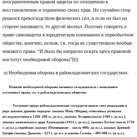
неограниченным правом защиты по отношению к
восстановлению и охранению своих прав. Не случайно спор
решался превосходством физических сил, и если он был на
стороне напавшего, то другой молчал. Поэтому говорить о
праве самозащиты в юридическом понимании в первобытном
обществе, конечно, нельзя, т.к. тогда не существовало вообще
никакого права. “И было бы напрасно искать здесь правовой
институт необходимой обороны”[6].
а) Необходимая оборона в рабовладельческих государствах.
Понятие необходимой обороны начинает складываться с появлением
уголовного права, т.е. в рабовладельческом обществе.
Уголовное право рабовладельческих государств нашло свое выражение в
ряде законов древних народов: законах Ману (Индия), относимых разными
исследователями к 1200–200 гг. до н.э., законах Ассирии (около 1500 г. до н.э.),
законах вавилонского царя Хаммурапи (1914 г. до н.э.), законах Хеттов (около 1750
г. до н.э.), еврейских законах (Пятикнижие – около 400г. до н.э.), законах Древней
Греции (законы Дракона – 621 г. до н.э. и законы Солона – 409-408 гг. до н.э.),