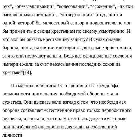
рук”, “обезглавливании”, “колесовании”, “ссожении”, “пытки
раскаленными щипцами”, “четвертовании” и т.д., нет ни
одной, которой бы милостивый сеньор и покровитель не мог
бы применить к своим крестьянам по своему усмотрению. И
кто мог бы оказать крестьянину защиту? В судах сидели
бароны, попы, патриции или юристы, которые хорошо знали,
за что они получают деньги. Ведь все официальные сословия
империи жили за счет высасывания последних соков из
крестьян”[14].
Позже под влиянием Гуго Гроция и Пуффендорфа
возможности применения необходимой обороны стали
сужаться. Они высказывали взгляд о том, что необходимая
оборона составляет естественное право только первобытного
человека, и считали, что она может быть допустима только
при неизбежной опасности и для защиты собственной
личности.