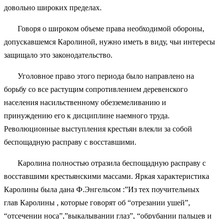
довольно широких пределах.
Говоря о широком объеме права необходимой обороны,
допускавшемся Каролиной, нужно иметь в виду, чьи интересы
защищало это законодательство.
Уголовное право этого периода было направлено на
борьбу со все растущим сопротивлением деревенского
населения насильственному обезземеливанию и
принуждению его к дисциплине наемного труда.
Революционные выступления крестьян влекли за собой
беспощадную расправу с восставшими.
Каролина полностью отразила беспощадную расправу с
восставшими крестьянскими массами. Яркая характеристика
Каролины была дана Ф.Энгельсом :”Из тех поучительных
глав Каролины , которые говорят об “отрезании ушей”,
“отсечении носа”,”выкалывании глаз”, “обрубании пальцев и