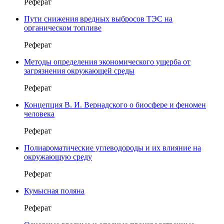
Реферат
Пути снижения вредных выбросов ТЭС на
органическом топливе
Реферат
Методы определения экономического ущерба от
загрязнения окружающей среды
Реферат
Концепция В. И. Вернадского о биосфере и феномен
человека
Реферат
Полиароматические углеводороды и их влияние на
окружающую среду
Реферат
Кумысная поляна
Реферат